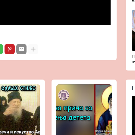
Б
Д
с
П
п
Б
ж
Х
Н