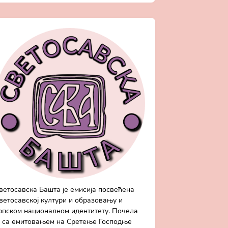
ветосавска Башта је емисија посвећена
ветосавској култури и образовању и
рпском националном идентитету. Почела
е са емитовањем на Сретење Господње