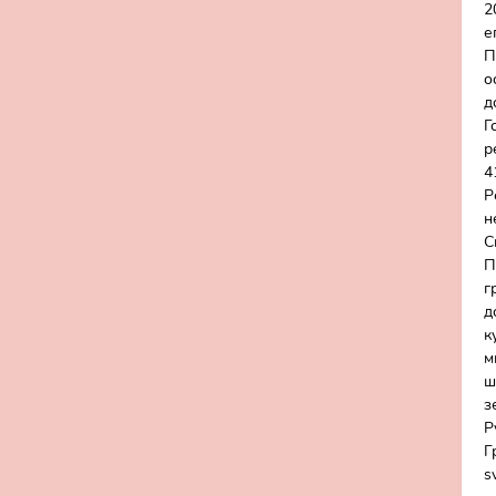
2
е
П
о
д
Г
р
4
Р
н
С
П
г
д
к
м
ш
з
Р
Г
s