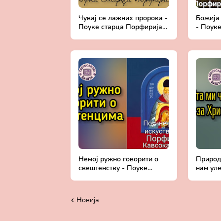
Чувај се лажних пророка -
Божија
Поуке старца Порфирија
- Поук
Кавсокаливита
Кавсок
Немој ружно говорити о
Природа
свештенству - Поуке
нам ул
старца Порфирија
тренута
Кавсокаливита
Порфир
Новија