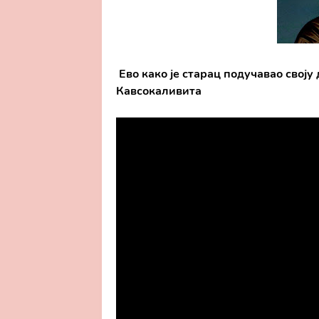
Ево како је старац подучавао своју
Кавсокаливита