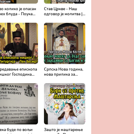
во колико је опасан
Став Цркве - Наш
рех блуда - Поука
одговор је молитва |
рхимандрита
Секретар епархије
афаила Карелина
крушевачке, отац
Драги Вешковац
редавање епископа
Српска Нова година,
ишког Господина
нова прилика за
рсенија - Света
спасење и сједињење
итургија, лек
са Живим Богом -
есмртности -
Протојереј Милош
равославље и
Костић
едицина
ека буде по вољи
Зашто је маштарење