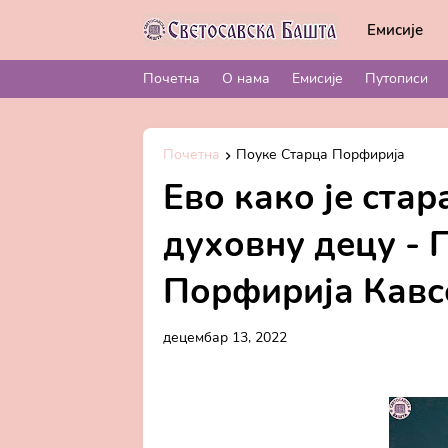
Емисије
Почетна
О нама
Емисије
Путописи
Почетна
Поуке Старца Порфирија
Ево како је стар
духовну децу - 
Порфирија Кавс
децембар 13, 2022