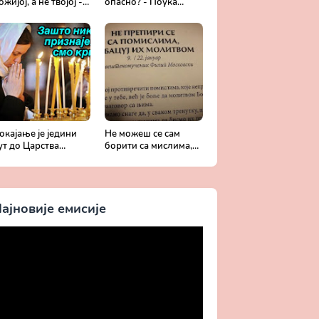
ожијој, а не твојој -
опасно? - Поука
обротољубље за
архимандрита
ваки дан
Рафаила Карелина
окајање је једини
Не можеш се сам
ут до Царства
борити са мислима,
ожијег - Духовни
затражи помоћ од
ивот у свету без
Бога -
риста
Добротољубље за
сваки дан
ајновије емисије