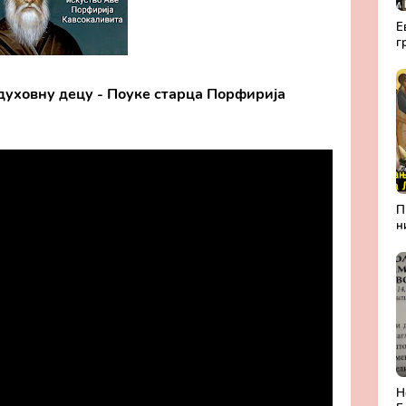
Е
г
а
Р
 духовну децу - Поуке старца Порфирија
П
н
А
Л
б
П
м
Н