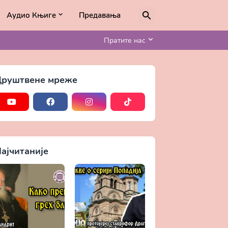
Аудио Књиге
Предавања
Пратите нас
руштвене мреже
ајчитаније