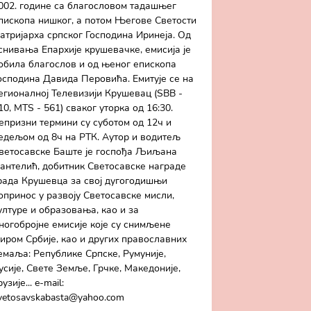
002. године са благословом тадашњег
пископа нишког, а потом Његове Светости
атријарха српског Господина Иринеја. Од
снивања Епархије крушевачке, емисија је
обила благослов и од њеног епископа
осподина Давида Перовића. Емитује се на
егионалној Телевизији Крушевац (SBB -
10, MTS - 561) сваког уторка од 16:30.
епризни термини су суботом од 12ч и
едељом од 8ч на РТК. Аутор и водитељ
ветосавске Баште је госпођа Љиљана
антелић, добитник Светосавске награде
рада Крушевца за свој дугогодишњи
опринос у развоју Светосавске мисли,
ултуре и образовања, као и за
ногобројне емисије које су снимљене
иром Србије, као и других православних
емаља: Републике Српске, Румуније,
усије, Свете Земље, Грчке, Македоније,
рузије... e-mail:
vetosavskabasta@yahoo.com