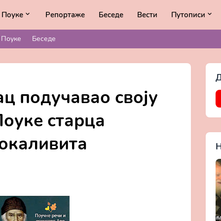
Поуке
Репортаже
Беседе
Вести
Путописи
Поуке
Беседе
Д
ац подучавао своју
Поуке старца
окаливита
Н