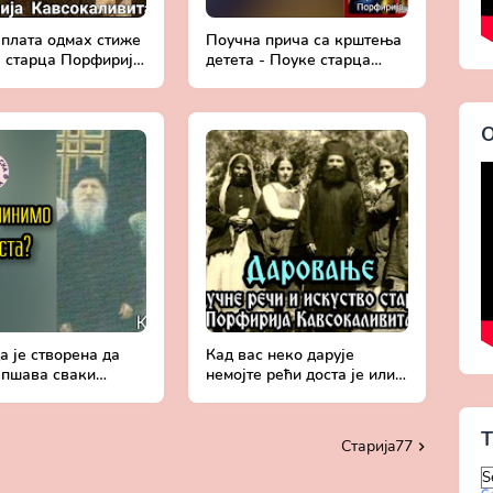
 плата одмах стиже
Поучна прича са крштења
е старца Порфирија
детета - Поуке старца
аливита
Порфирија Кавсокаливита
О
 је створена да
Кад вас неко дарује
епшава сваки
немојте рећи доста је или
к - Поуке старца
тражити још - Поуке
ија Кавсокаливита
старца Порфирија
Кавсокаливита
T
Старијa77