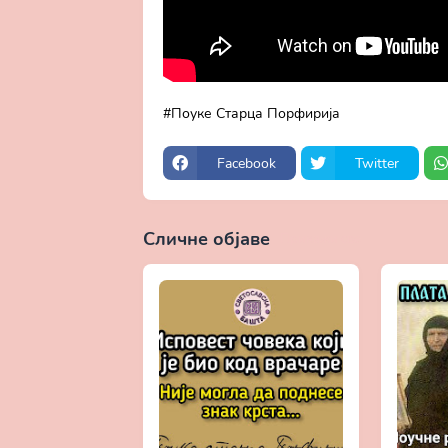
Поуке Старца Порфирија
Facebook
Twitter
Сличне објаве
Прикажи све