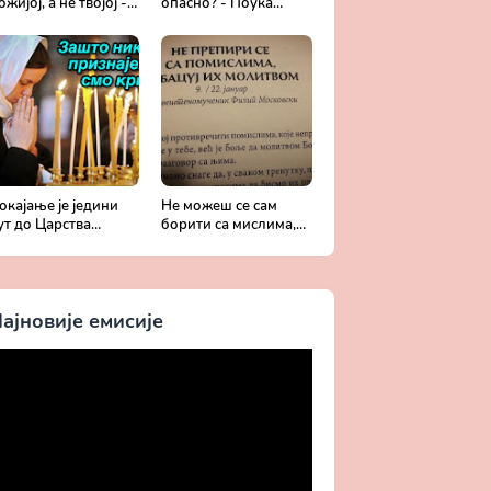
ожијој, а не твојој -
опасно? - Поука
обротољубље за
архимандрита
ваки дан
Рафаила Карелина
окајање је једини
Не можеш се сам
ут до Царства
борити са мислима,
ожијег - Духовни
затражи помоћ од
ивот у свету без
Бога -
риста
Добротољубље за
сваки дан
ајновије емисије