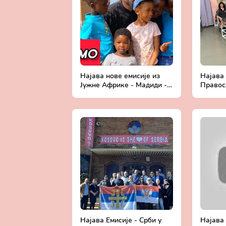
Најава нове емисије из
Најава 
Јужне Африке - Мадиди -
Правос
отац Исајло Марковић
удобно
фотеље
Јелић
Најава Емисије - Срби у
Најава