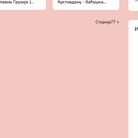
авне Грузије |
Крстовдану - баћушка
ни епископ
Јован, духовник манастира
нски Алексеј
Лешје
Старијa77
И