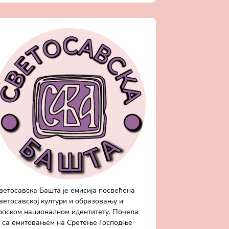
ветосавска Башта је емисија посвећена
ветосавској култури и образовању и
рпском националном идентитету. Почела
е са емитовањем на Сретење Господње