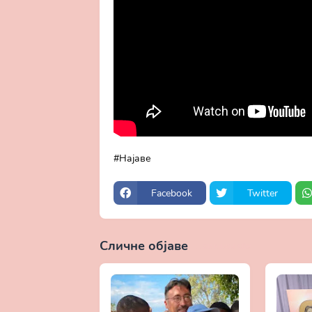
Најаве
Facebook
Twitter
Сличне објаве
Прикажи све