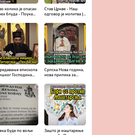
во колико је опасан
Став Цркве - Наш
рех блуда - Поука
одговор је молитва |
рхимандрита
Секретар епархије
афаила Карелина
крушевачке, отац
Драги Вешковац
редавање епископа
Српска Нова година,
ишког Господина
нова прилика за
рсенија - Света
спасење и сједињење
итургија, лек
са Живим Богом -
есмртности -
Протојереј Милош
равославље и
Костић
едицина
ека буде по вољи
Зашто је маштарење