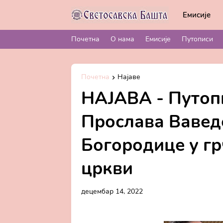
Емисије
Почетна
О нама
Емисије
Путописи
Почетна
Најаве
НАЈАВА - Путопи
Прослава Вавед
Богородице у гр
цркви
децембар 14, 2022