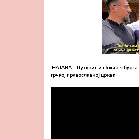
НАЈАВА - Путопис из Јоханесбурга
грчкој православној цркви