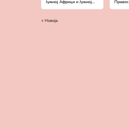
Јужној Африци и Јужној
Правосл
Америци | Сва је земља
Изабра
Госпoдња |отац Исајло
хвоста
Марковић
Новија