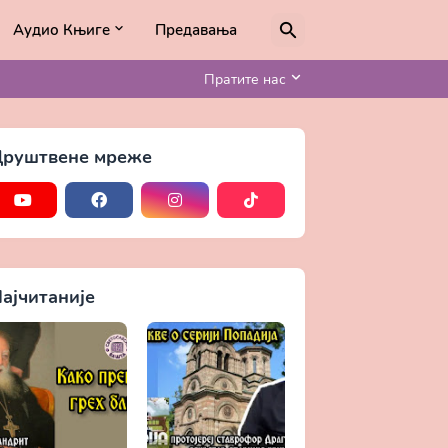
Аудио Књиге
Предавања
Пратите нас
руштвене мреже
ајчитаније