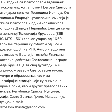
002. године са благословом тадашњег
пископа нишког, а потом Његове Светости
атријарха српског Господина Иринеја. Од
снивања Епархије крушевачке, емисија је
обила благослов и од њеног епископа
осподина Давида Перовића. Емитује се на
егионалној Телевизији Крушевац (SBB -
10, MTS - 561) сваког уторка од 16:30.
епризни термини су суботом од 12ч и
едељом од 8ч на РТК. Аутор и водитељ
ветосавске Баште је госпођа Љиљана
антелић, добитник Светосавске награде
рада Крушевца за свој дугогодишњи
опринос у развоју Светосавске мисли,
ултуре и образовања, као и за
ногобројне емисије које су снимљене
иром Србије, као и других православних
емаља: Републике Српске, Румуније,
усије, Свете Земље, Грчке, Македоније,
рузије... e-mail:
vetosavskabasta@yahoo.com