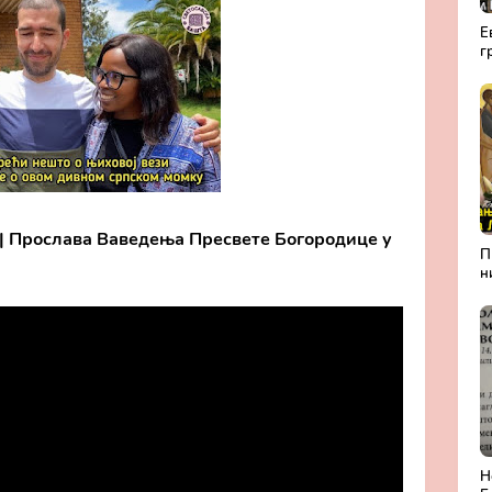
Е
г
а
Р
 | Прослава Ваведења Пресвете Богородице у
П
н
А
Л
б
П
м
Н