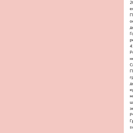
2
е
П
о
д
Г
р
4
Р
н
С
П
г
д
к
м
ш
з
Р
Г
s