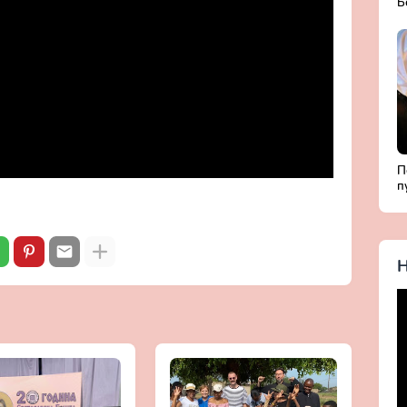
Б
Д
с
П
п
Б
ж
Х
Н