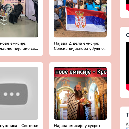
О
нове емисије:
Најава 2. дела емисије:
лавље није ако се
Српска дијаспора у Јужној
 посматра из
Африци и Аргентини | отац
 - отац Андрија
Исајло Марковић
T
 путописа - Светиње
Најава емисије у сусрет