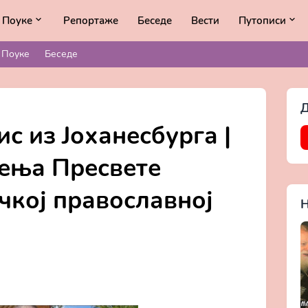
Поуке
Репортаже
Беседе
Вести
Путописи
Поуке
Беседе
Д
с из Јоханесбурга |
ења Пресвете
чкој православној
Н