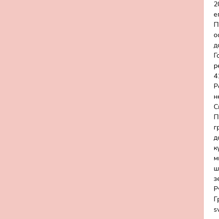
2
е
П
о
д
Г
р
4
Р
н
С
П
г
д
к
м
ш
з
Р
Г
s