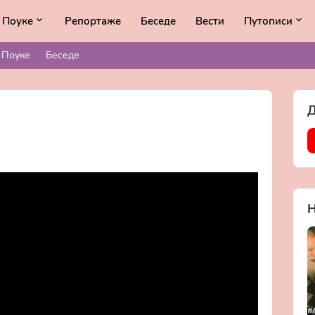
Поуке
Репортаже
Беседе
Вести
Путописи
Поуке
Беседе
Д
Н