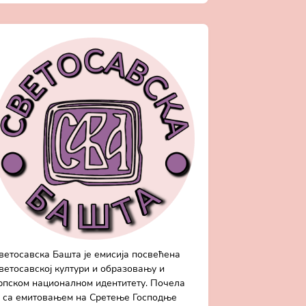
ветосавска Башта је емисија посвећена
ветосавској култури и образовању и
рпском националном идентитету. Почела
е са емитовањем на Сретење Господње