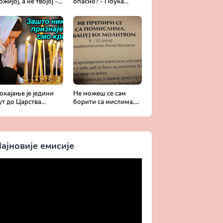
ожијој, а не твојој -
опасно? - Поука
обротољубље за
архимандрита
ваки дан
Рафаила Карелина
окајање је једини
Не можеш се сам
ут до Царства
борити са мислима,
ожијег - Духовни
затражи помоћ од
ивот у свету без
Бога -
риста
Добротољубље за
сваки дан
ајновије емисије