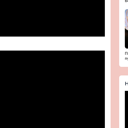
Б
Д
с
П
п
Б
ж
Х
Н