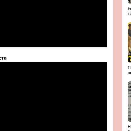
Е
г
а
Р
ста
П
н
А
Л
б
П
м
Н