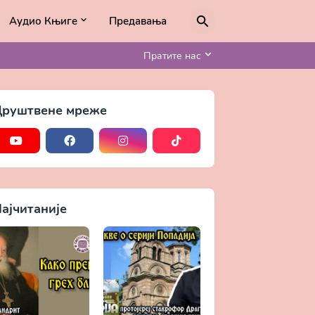
Аудио Књиге
Предавања
Пратите нас
руштвене мреже
ајчитаније