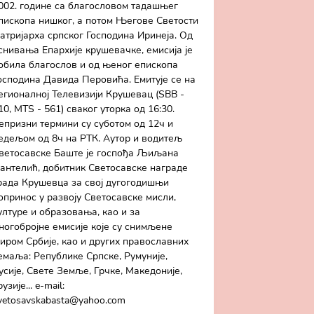
002. године са благословом тадашњег
пископа нишког, а потом Његове Светости
атријарха српског Господина Иринеја. Од
снивања Епархије крушевачке, емисија је
обила благослов и од њеног епископа
осподина Давида Перовића. Емитује се на
егионалној Телевизији Крушевац (SBB -
10, MTS - 561) сваког уторка од 16:30.
епризни термини су суботом од 12ч и
едељом од 8ч на РТК. Аутор и водитељ
ветосавске Баште је госпођа Љиљана
антелић, добитник Светосавске награде
рада Крушевца за свој дугогодишњи
опринос у развоју Светосавске мисли,
ултуре и образовања, као и за
ногобројне емисије које су снимљене
иром Србије, као и других православних
емаља: Републике Српске, Румуније,
усије, Свете Земље, Грчке, Македоније,
рузије... e-mail:
vetosavskabasta@yahoo.com