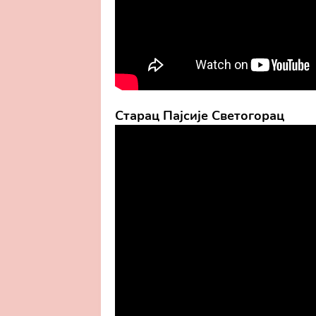
Старац Пајсије Светогорац