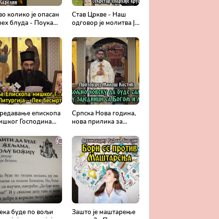
во колико је опасан
Став Цркве - Наш
рех блуда - Поука
одговор је молитва |
рхимандрита
Секретар епархије
афаила Карелина
крушевачке, отац
Драги Вешковац
редавање епископа
Српска Нова година,
ишког Господина
нова прилика за
рсенија - Света
спасење и сједињење
итургија, лек
са Живим Богом -
есмртности -
Протојереј Милош
равославље и
Костић
едицина
ека буде по вољи
Зашто је маштарење