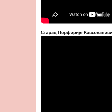
Старац Порфирије Кавсокалив