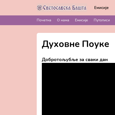
Емисије
Почетна
О нама
Емисије
Путописи
Духовне Поуке
Добротољубље за сваки дан