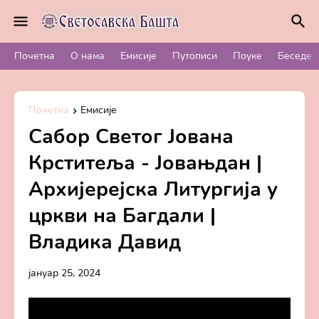
Почетна
О нама
Емисије
Путописи
Поуке
Беседе
Почетна
Емисије
Сабор Светог Јована
Крститеља - Јовањдан |
Архијерејска Литургија у
цркви на Багдали |
Владика Давид
јануар 25, 2024