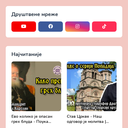
Друштвене мреже
Најчитаније
Ево колико је опасан
Став Цркве - Наш
грех блуда - Поука
одговор је молитва |
архимандрита Рафаила
Секретар епархије