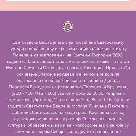
Светосавска Башта је емисија посвећена Светосавској
култури и образовању и српском националном идентитету.
Почела је са емитовањем на Сретење Господње 2002.
године са благословом тадашњег епископа нишког, а потом
Његове Светости Патријарха српског Господина Иринеја. Од
оснивања Епархије крушевачке, емисија је добила
благослов и од њеног епископа Господина Давида
Перовића.Емитује се на регионалној Телевизији Крушевац
(SBB - 410, MTS - 561) сваког уторка од 16:30. Репризни
термини су суботом од 12ч и недељом од 8ч на РТК. Аутор и
водитељ Светосавске Баште је госпођа Љиљана Пантелић,
добитник Светосавске награде града Крушевца за свој
дугогодишњи допринос у развоју Светосавске мисли,
културе и образовања, као и за многобројне емисије које су
снимљене широм Србије, као и других православних