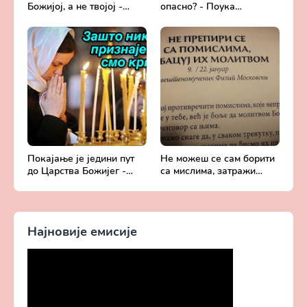
Божијој, а не твојој -
опасно? - Поука
Добротољубље за сваки
архимандрита Рафаила
дан
Карелина
Покајање је једини пут
Не можеш се сам борити
до Царства Божијег -
са мислима, затражи
Духовни живот у свету
помоћ од Бога -
без Христа
Добротољубље за сваки
дан
Најновије емисије