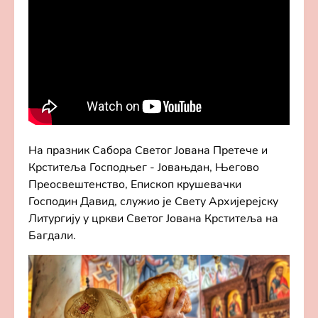
На празник Сабора Светог Јована Претече и
Крститеља Господњег - Јовањдан, Његово
Преосвештенство, Епископ крушевачки
Господин Давид, служио је Свету Архијерејску
Литургију у цркви Светог Јована Крститеља на
Багдали.