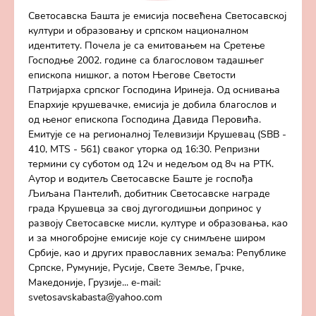
Светосавска Башта је емисија посвећена Светосавској
култури и образовању и српском националном
идентитету. Почела је са емитовањем на Сретење
Господње 2002. године са благословом тадашњег
епископа нишког, а потом Његове Светости
Патријарха српског Господина Иринеја. Од оснивања
Епархије крушевачке, емисија је добила благослов и
од њеног епископа Господина Давида Перовића.
Емитује се на регионалној Телевизији Крушевац (SBB -
410, MTS - 561) сваког уторка од 16:30. Репризни
термини су суботом од 12ч и недељом од 8ч на РТК.
Аутор и водитељ Светосавске Баште је госпођа
Љиљана Пантелић, добитник Светосавске награде
града Крушевца за свој дугогодишњи допринос у
развоју Светосавске мисли, културе и образовања, као
и за многобројне емисије које су снимљене широм
Србије, као и других православних земаља: Републике
Српске, Румуније, Русије, Свете Земље, Грчке,
Македоније, Грузије... e-mail:
svetosavskabasta@yahoo.com