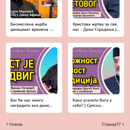
Бесмислена журба
Христова жртва за све
данашњег времена -
нас - Дани Страдања |
отац Исајло Марковић,
Протојереј ставрофор
свештеник СПЦ у
Драги Вешковац
Јужној Африци
Бог ће нас много
Како уселити Бога у
наградити ако дамо
себе? | Српска
свој максимум! - Подвиг
побожност кроз
Поста | Протојереј
историју - Протојереј
Вукман Петровић
ставрофор Драгић
Новија
Старијa77
Илић