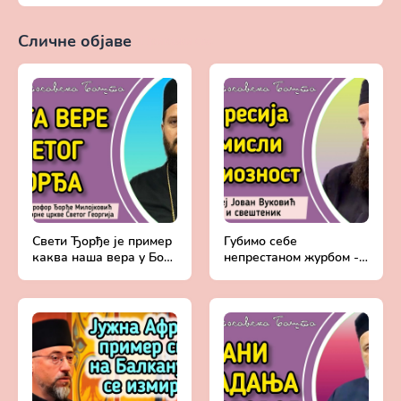
Сличне објаве
Прикажи све
Свети Ђорђе је пример
Губимо себе
каква наша вера у Бога
непрестаном журбом -
треба да буде! -
Мањак љубави и вере у
Протојереј ставрофор
Бога | Протојереј Јован
Ђорђе Милојковић
Вуковић