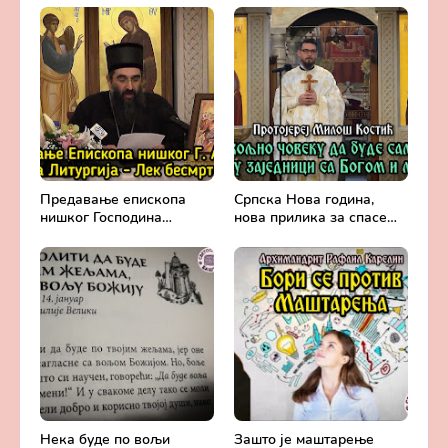
Карелина
крушевачке, отац Драги
Вешковац
Предавање епископа
Српска Нова година,
нишког Господина
нова прилика за спасење
Арсенија - Света
и сједињење са Живим
Литургија, лек
Богом - Протојереј
бесмртности -
Милош Костић
Православље и
медицина
Нека буде по вољи
Зашто је маштарење