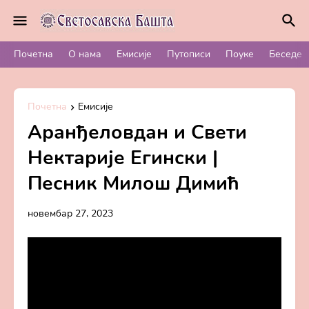
Почетна
О нама
Емисије
Путописи
Поуке
Беседе
Почетна
Емисије
Аранђеловдан и Свети
Нектарије Егински |
Песник Милош Димић
новембар 27, 2023