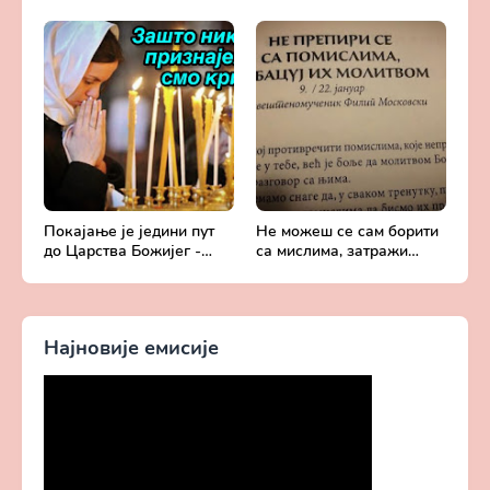
Добротољубље за сваки
архимандрита Рафаила
дан
Карелина
Покајање је једини пут
Не можеш се сам борити
до Царства Божијег -
са мислима, затражи
Духовни живот у свету
помоћ од Бога -
без Христа
Добротољубље за сваки
дан
Најновије емисије