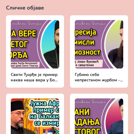
Сличне објаве
Прикажи све
Свети Ђорђе је пример
Губимо себе
каква наша вера у Бога
непрестаном журбом -
треба да буде! -
Мањак љубави и вере у
Протојереј ставрофор
Бога | Протојереј Јован
Ђорђе Милојковић
Вуковић