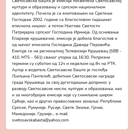
Светосавска Башта је емисија посвећена Светосавској
култури и образовању и српском националном
идентитету. Почела је са емитовањем на Сретење
Господње 2002. године са благословом тадашњег
епископа нишког, а потом Његове Светости
Патријарха српског Господина Иринеја. Од оснивања
Епархије крушевачке, емисија је добила благослов и
од њеног епископа Господина Давида Перовића.
Емитује се на регионалној Телевизији Крушевац (SBB -
410, MTS - 561) сваког уторка од 16:30. Репризни
термини су суботом од 12ч и недељом од 8ч на РТК.
Аутор и водитељ Светосавске Баште је госпођа
Љиљана Пантелић, добитник Светосавске награде
града Крушевца за свој дугогодишњи допринос у
развоју Светосавске мисли, културе и образовања, као
и за многобројне емисије које су снимљене широм
Србије, као и других православних земаља: Републике
Српске, Румуније, Русије, Свете Земље, Грчке,
Македоније, Грузије... e-mail:
svetosavskabasta@yahoo.com