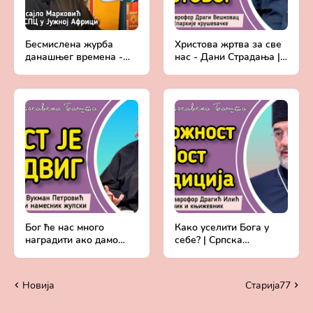
Бесмислена журба
Христова жртва за све
данашњег времена -
нас - Дани Страдања |
отац Исајло Марковић,
Протојереј ставрофор
свештеник СПЦ у
Драги Вешковац
Јужној Африци
Бог ће нас много
Како уселити Бога у
наградити ако дамо
себе? | Српска
свој максимум! - Подвиг
побожност кроз
Поста | Протојереј
историју - Протојереј
Вукман Петровић
ставрофор Драгић
Новија
Старијa77
Илић