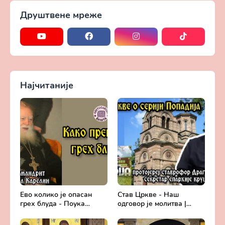
Друштвене мреже
Најчитаније
Ево колико је опасан
Став Цркве - Наш
грех блуда - Поука
одговор је молитва |
архимандрита Рафаила
Секретар епархије
Карелина
крушевачке, отац Драги