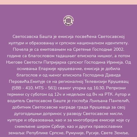
Светосавска Башта је емисија посвећена Светосавској
култури и образовању и српском националном идентитету.
Почела је са емитовањем на Сретење Господње 2002.
године са благословом тадашњег епископа нишког, а потом
Његове Светости Патријарха српског Господина Иринеја. Од
оснивања Епархије крушевачке, емисија је добила
благослов и од њеног епископа Господина Давида
Перовића.Емитује се на регионалној Телевизији Крушевац
(SBB - 410, MTS - 561) сваког уторка од 16:30. Репризни
термини су суботом од 12ч и недељом од 8ч на РТК. Аутор и
водитељ Светосавске Баште је госпођа Љиљана Пантелић,
добитник Светосавске награде града Крушевца за свој
дугогодишњи допринос у развоју Светосавске мисли,
културе и образовања, као и за многобројне емисије које су
снимљене широм Србије, као и других православних
земаља: Републике Српске, Румуније, Русије, Свете Земље,