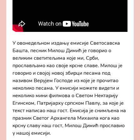
У овонедељном издању емисије Светосавска
Башта, песник Милош Димић је говорио о
великим светитељима које ми, Срби,
прослављамо као своје крсне славе. Милош је
говорио и својој новој збирци песама под
називом Верујем Господе из које је прочитао
неколико песама. У емисији можете видети и
неколико мини филмова о Светом Нектарију
Егинском, Патријарху српском Павлу, за које је
текст написао наш гост. Емисија је снимљена на
празник Светог Архангела Михаила кога као
крсну славу наш гост, Милош Димић прославио
у нашој емисији.