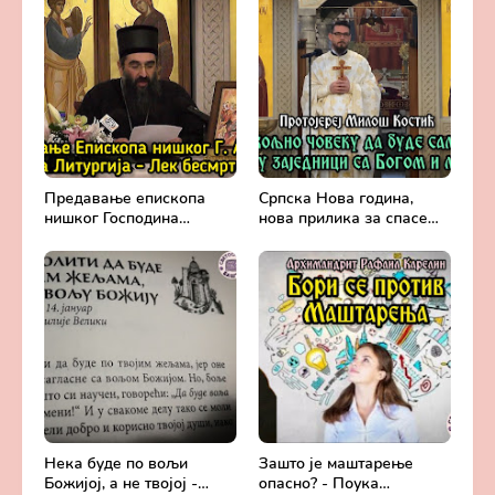
Вешковац
Предавање епископа
Српска Нова година,
нишког Господина
нова прилика за спасење
Арсенија - Света
и сједињење са Живим
Литургија, лек
Богом - Протојереј
бесмртности -
Милош Костић
Православље и
медицина
Нека буде по вољи
Зашто је маштарење
Божијој, а не твојој -
опасно? - Поука