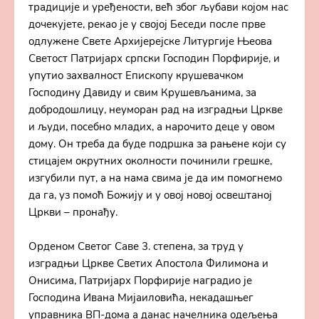
традиције и уређености, већ због љубави којом нас
дочекујете, рекао је у својој Беседи после прве
одлужене Свете Архијерејске Литургије Њеова
Светост Патријарх српски Господин Порфирије, и
упутио захвалност Епископу крушевачком
Господину Давиду и свим Крушевљанима, за
добродошлицу, неуморан рад на изградњи Цркве
и људи, посебно младих, а нарочито деце у овом
дому. Он треба да буде подршка за рањене који су
стицајем окрутних околности починили грешке,
изгубили пут, а на нама свима је да им помогнемо
да га, уз помоћ Божију и у овој новој освештаној
Цркви – пронађу.
Орденом Светог Саве 3. степена, за труд у
изградњи Цркве Светих Апостола Филимона и
Онисима, Патријарх Порфирије наградио је
Господина Ивана Мијаиловића, некадашњег
управника ВП-дома а данас начелника одељења