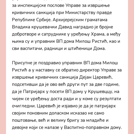
за инспекцијске послове Управе за извршење
кривичних санкција при Министарству правде
Републике Србије. Архијерејским граматама
Владика крушевачки Давид наградио је бројне
добротворе и сатруднике у уређењу Храма, а међу
њима су и управник ВП дома Милош Ристић, као и
сви васпитачи, радници и штићеници Дома.
Присутне је поздравио управник ВП дома Милош
Ристић а у наставку се обратио директор Управе за
извршење кривичних санкција Дејан Царевић,
подсетивши да је ово већ други пут за две године,
да је Патријарх у посети ВП дому у Крушевццу, на
чијем се уређењу доста ради и у коме су резултати
очигледни. Царевић je изјавио је да је патријарх
својим поновним доласком исказао не само
поштовање, већ и велику бригу за младиће и
девојке који се налазе у Васпитно-поправном дому.