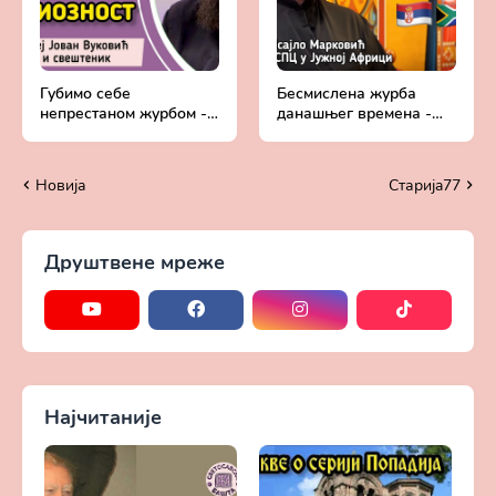
Губимо себе
Бесмислена журба
непрестаном журбом -
данашњег времена -
Мањак љубави и вере у
отац Исајло Марковић,
Бога | Протојереј Јован
свештеник СПЦ у
Вуковић
Јужној Африци
Новија
Старијa77
Друштвене мреже
Најчитаније