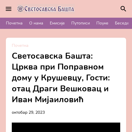
Почетна
О нама
Емисије
Путописи
Поуке
Беседе
Почетна
Светосавска Башта:
Црква при Поправном
дому у Крушевцу, Гости:
отац Драги Вешковац и
Иван Мијаиловић
октобар 29, 2023