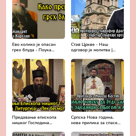
Ево колико је опасан
Став Цркве - Наш
грех блуда - Поука
одговор је молитва |
архимандрита Рафаила
Секретар епархије
Карелина
крушевачке, отац Драги
Вешковац
Предавање епископа
Српска Нова година,
нишког Господина
нова прилика за спасење
Арсенија - Света
и сједињење са Живим
Литургија, лек
Богом - Протојереј