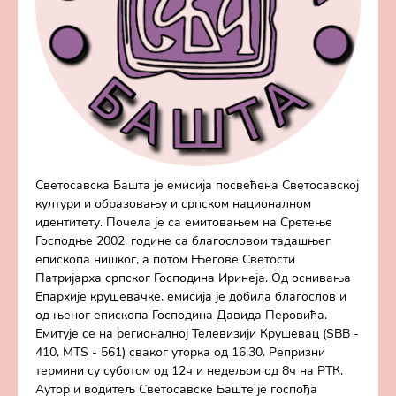
Светосавска Башта је емисија посвећена Светосавској
култури и образовању и српском националном
идентитету. Почела је са емитовањем на Сретење
Господње 2002. године са благословом тадашњег
епископа нишког, а потом Његове Светости
Патријарха српског Господина Иринеја. Од оснивања
Епархије крушевачке, емисија је добила благослов и
од њеног епископа Господина Давида Перовића.
Емитује се на регионалној Телевизији Крушевац (SBB -
410, MTS - 561) сваког уторка од 16:30. Репризни
термини су суботом од 12ч и недељом од 8ч на РТК.
Аутор и водитељ Светосавске Баште је госпођа