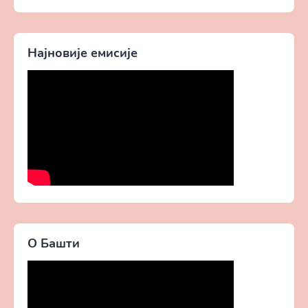
Духовни живот у свету
помоћ од Бога -
без Христа
Добротољубље за сваки
дан
Најновије емисије
О Башти