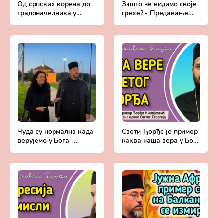
Од српских корена до
Зашто не видимо своје
градоначелника у
грехе? - Предавање
Аргентини - Матијас
Јеромонаха Макарија,
Гвозденовић
игумана манастира
Савина
Чуда су нормална када
Свети Ђорђе је пример
верујемо у Бога -
каква наша вера у Бога
Анегдоте са
треба да буде! -
мисионарења у Јужној
Протојереј ставрофор
Африци | о. Исајло
Ђорђе Милојковић
Марковић, свештеник
СПЦ у Јужној Африци