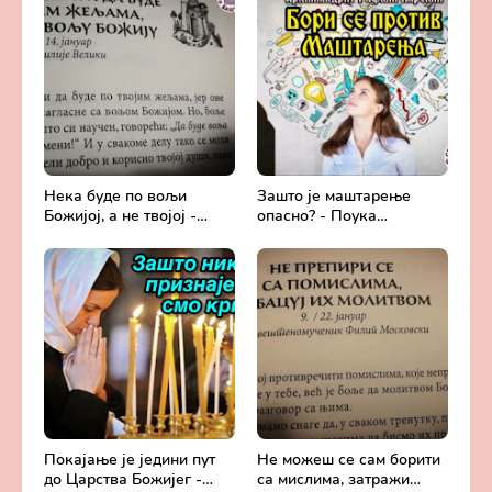
бесмртности -
Милош Костић
Православље и
медицина
Нека буде по вољи
Зашто је маштарење
Божијој, а не твојој -
опасно? - Поука
Добротољубље за сваки
архимандрита Рафаила
дан
Карелина
Покајање је једини пут
Не можеш се сам борити
до Царства Божијег -
са мислима, затражи