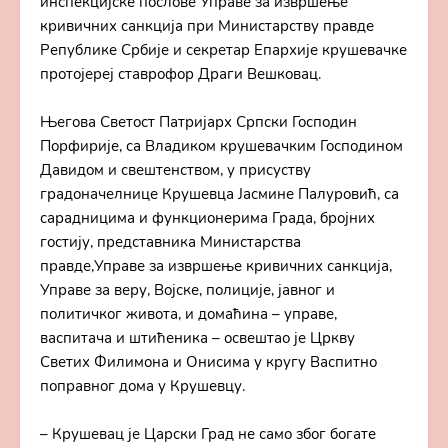
инспекцијске послове Управе за извршење
кривичних санкција при Министарству правде
Републике Србије и секретар Епархије крушевачке
протојереј ставрофор Драги Вешковац.
Његова Светост Патријарх Српски Господин
Порфирије, са Владиком крушевачким Господином
Давидом и свештенством, у присуству
градоначелнице Крушевца Јасмине Палуровић, са
сарадницима и функционерима Града, бројних
гостију, представника Министарства
правде,Управе за извршење кривичних санкција,
Управе за веру, Војске, полиције, јавног и
политичког живота, и домаћина – управе,
васпитача и штићеника – освештао је Цркву
Светих Филимона и Онисима у кругу Васпитно
поправног дома у Крушевцу.
– Крушевац је Царски Град не само због богате