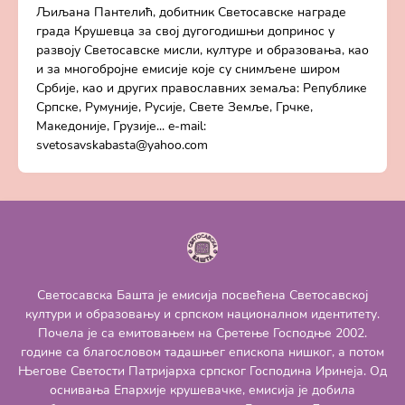
Љиљана Пантелић, добитник Светосавске награде
града Крушевца за свој дугогодишњи допринос у
развоју Светосавске мисли, културе и образовања, као
и за многобројне емисије које су снимљене широм
Србије, као и других православних земаља: Републике
Српске, Румуније, Русије, Свете Земље, Грчке,
Македоније, Грузије... e-mail:
svetosavskabasta@yahoo.com
Светосавска Башта је емисија посвећена Светосавској
култури и образовању и српском националном идентитету.
Почела је са емитовањем на Сретење Господње 2002.
године са благословом тадашњег епископа нишког, а потом
Његове Светости Патријарха српског Господина Иринеја. Од
оснивања Епархије крушевачке, емисија је добила