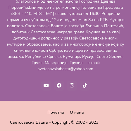
благослов и од њеног епископа Господина Давида
Перовића.Емитује се на регионалној Телевизији Крушевац
(SBB - 410, MTS - 561) сваког уторка од 16:30. Репризни
термини су суботом од 12ч и недељом од 8ч на РТК. Аутор и
водитељ Светосавске Баште је госпођа Љиљана Пантелић,
добитник Светосавске награде града Крушевца за свој
дугогодишњи допринос у развоју Светосавске мисли,
културе и образовања, као и за многобројне емисије које су
снимљене широм Србије, као и других православних
земаља: Републике Српске, Румуније, Русије, Свете Земље,
Грчке, Македоније, Грузије... e-mail:
svetosavskabasta@yahoo.com
Почетна
О нама
Светосавска Башта - Copyright © 2002 - 2023
Pro Blogger
Templates