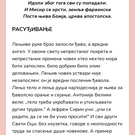
Идоли због тога сви су попадали.
И Мисир се крсти, земља фараонска
Поста њива Божја, црква апостолска.
РАСУЂИВАЊЕ
Лењиве руке брзо запосли ђаво, а вредне
ангел. У овоме свету непрестаног покрета и
непрестаних промена човек хтео нехтео мора
бити запослен, било добрим било злим
деловањем. Лењив човек уствари није
незапослен: он је вредни посленик ђавола.
Лењо тело и лења душа најподеснија је њива за
ђаволско орање и сејање. Антоније Велики
вели: „тело треба укроћавати и утомљавати
дугим трудом." А Јефрем Сирин учи: „учи се
радити, да се не би учио просити!" И сви други
Свети Оци, без изузетка, говоре о неопходности
труда за спасење душе човекове. А пример