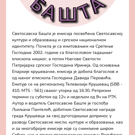
Светосавска Башта је емисија посвећена Светосавској
култури и образовању и српском националном
идентитету. Почела је са емитовањем на Сретење
Господње 2002. године са благословом тадашњег
епископа нишког, а потом Његове Светости
Патријарха српског Господина Иринеја. Од оснивања
Епархије крушевачке, емисија је добила благослов и
од њеног епископа Господина Давида Перовића.
Емитује се на регионалној Телевизији Крушевац (SBB -
410, MTS - 561) сваког уторка од 16:30. Репризни
термини су суботом од 12ч и недељом од 8ч на РТК.
Аутор и водитељ Светосавске Баште је госпођа
Љиљана Пантелић, добитник Светосавске награде
града Крушевца за свој дугогодишњи допринос у
развоју Светосавске мисли, културе и образовања, као
и за многобројне емисије које су снимљене широм
Србије, као и других православних земаља: Републике