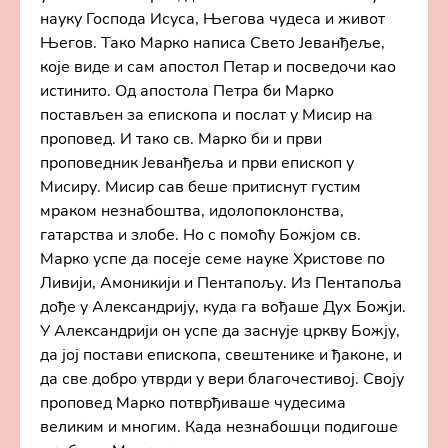
науку Господа Исуса, Његова чудеса и живот
Његов. Тако Марко написа Свето Јеванђеље,
које виде и сам апостол Петар и посведочи као
истинито. Од апостола Петра би Марко
постављен за епископа и послат у Мисир на
проповед. И тако св. Марко би и први
проповедник Јеванђеља и први епископ у
Мисиру. Мисир сав беше притиснут густим
мраком незнабоштва, идолопоклонства,
гатарства и злобе. Но с помоћу Божјом св.
Марко успе да посеје семе науке Христове по
Ливији, Амоникији и Пентапољу. Из Пентапоља
дође у Александрију, куда га вођаше Дух Божји.
У Александрији он успе да заснује цркву Божју,
да јој постави епископа, свештенике и ђаконе, и
да све добро утврди у вери благочестивој. Своју
проповед Марко потврђиваше чудесима
великим и многим. Када незнабошци подигоше