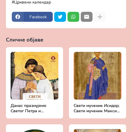
Црквени календар
Facebook
Сличне објаве
Прикажи све
Данас празнујемо
Свети мученик Исидор;
Светог Петра и
Свети мученик Максим
Февронију - 8. јул
- 27. мај (14. мај)