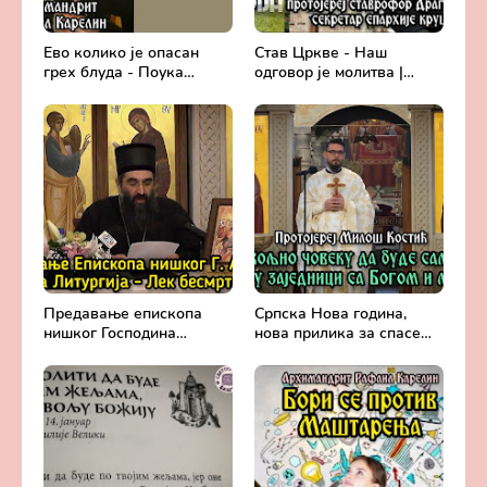
Ево колико је опасан
Став Цркве - Наш
грех блуда - Поука
одговор је молитва |
архимандрита Рафаила
Секретар епархије
Карелина
крушевачке, отац Драги
Вешковац
Предавање епископа
Српска Нова година,
нишког Господина
нова прилика за спасење
Арсенија - Света
и сједињење са Живим
Литургија, лек
Богом - Протојереј
бесмртности -
Милош Костић
Православље и
медицина