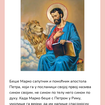
Беше Марко сапутник и помоћник апостола
Петра, који га у посланици својој првој назива
сином својим, не сином по телу него сином по
духу. Када Марко беше с Петром у Риму,
умолише га верни, да им напише спасоносну