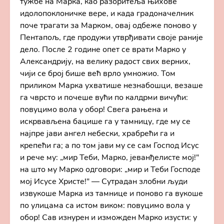
тужбе на Марка, као разоритеља њихове
идолопоклоничке вере, и када градоначелник
поче трагати за Марком, овај одбеже поново у
Пентапољ, где продужи утврђивати своје раније
дело. После 2 године опет се врати Марко у
Александрију, на велику радост свих верних,
чији се број бише већ врло умножио. Том
приликом Марка ухватише незнабошци, везаше
га чврсто и почеше вући по калдрми вичући:
повуцимо вола у обор! Свега рањена и
искрвављена бацише га у тамницу, где му се
најпре јави ангел небески, храбрећи га и
крепећи га; а по том јави му се сам Господ Исус
и рече му: „мир Теби, Марко, јеванђелисте мој!"
на што му Марко одговори: „мир и Теби Господе
мој Исусе Христе!" — Сутрадан злобни људи
извукоше Марка из тамнице и поново га вукоше
по улицама са истом виком: повуцимо вола у
обор! Сав изнурен и изможден Марко изусти: у