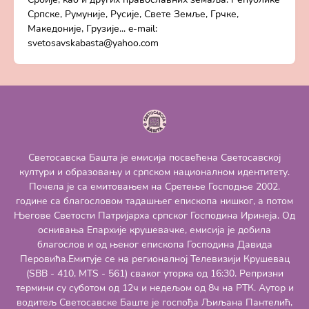
Српске, Румуније, Русије, Свете Земље, Грчке,
Македоније, Грузије... e-mail:
svetosavskabasta@yahoo.com
Светосавска Башта је емисија посвећена Светосавској
култури и образовању и српском националном идентитету.
Почела је са емитовањем на Сретење Господње 2002.
године са благословом тадашњег епископа нишког, а потом
Његове Светости Патријарха српског Господина Иринеја. Од
оснивања Епархије крушевачке, емисија је добила
благослов и од њеног епископа Господина Давида
Перовића.Емитује се на регионалној Телевизији Крушевац
(SBB - 410, MTS - 561) сваког уторка од 16:30. Репризни
термини су суботом од 12ч и недељом од 8ч на РТК. Аутор и
водитељ Светосавске Баште је госпођа Љиљана Пантелић,