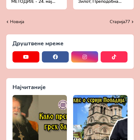
МЕТОДИЈЕ - 24. мај
Зилот; Преподобна
(11.мај)
Исидора - 23. мај
(10.мај)
Новија
Старијa77
Друштвене мреже
Најчитаније