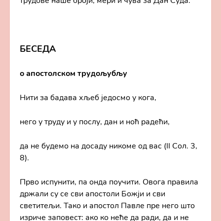
трудове наше броји, мери и чува за Дан Суда.
БЕСЕДА
о апостолском трудољубљу
Нити за бадава хљеб једосмо у кога,
него у труду и у послу, дан и ноћ радећи,
да не будемо на досаду никоме од вас (II Сол. 3,
8).
Прво испунити, па онда поучити. Овога правила
држали су се сви апостоли Божји и сви
светитељи. Тако и апостол Павле пре него што
изриче заповест: ако ко неће да ради, да и не