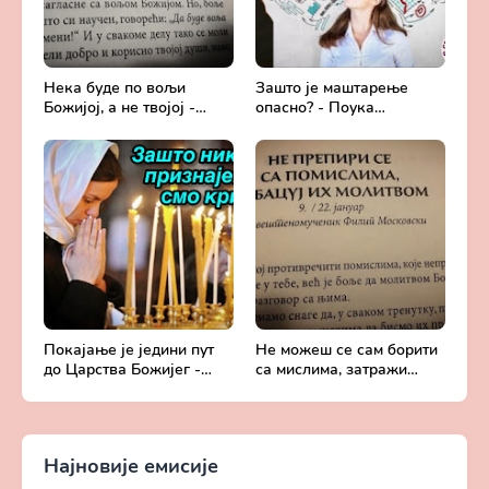
Нека буде по вољи
Зашто је маштарење
Божијој, а не твојој -
опасно? - Поука
Добротољубље за сваки
архимандрита Рафаила
дан
Карелина
Покајање је једини пут
Не можеш се сам борити
до Царства Божијег -
са мислима, затражи
Духовни живот у свету
помоћ од Бога -
без Христа
Добротољубље за сваки
дан
Најновије емисије