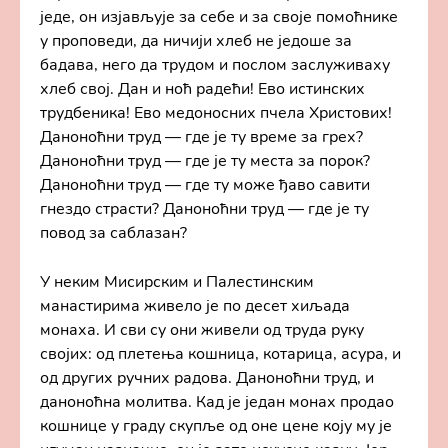
једе, он изјављује за себе и за своје помоћнике
у проповеди, да ничији хлеб не једоше за
бадава, него да трудом и послом заслуживаху
хлеб свој. Дан и ноћ радећи! Ево истинских
трудбеника! Ево медоносних пчела Христових!
Даноноћни труд — где је ту време за грех?
Даноноћни труд — где је ту места за порок?
Даноноћни труд — где ту може ђаво савити
гнездо страсти? Даноноћни труд — где је ту
повод за саблазан?
У неким Мисирским и Палестинским
манастирима живело је по десет хиљада
монаха. И сви су они живели од труда руку
својих: од плетења кошница, котарица, асура, и
од других ручних радова. Даноноћни труд, и
даноноћна молитва. Кад је један монах продао
кошнице у граду скупље од оне цене коју му је