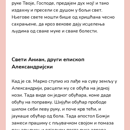
руке Твоје, Господе, предајем дух мој! и тако
издахну и пресели се душом у бољи свет.
Његове свете мошти бише од хришћана чесно
сахрањене, да кроз векове дају исцелења
људима од сваке муке и сваке болести.
Свети Аниан, други епископ
Александријски
Кад је св. Марко ступио из лађе на суву земљу у
Александрији, расцепи му се обућа на једној
нози. Тада виде он једног обућара, коме даде
обућу на поправку. Шијући обућар прободе
шилом себи леву руку, и поче крв тећи, и
јаукаше обућар од бола. Тада апостол Божји
замеси прашину с пљувачком својом и помаза