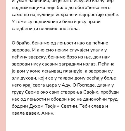
игуман назначио, он је зато искусио казну. Јер
подвижницима није било до обогаћења него
само до најнужније исхране и најпростије одеће.
У томе су подвижници били и јесу прави
следбеници великих апостола.
О браћо, бежимо од лењости као од пећине
зверова. И ако смо неким случајем упали у
пећину зверску, бежимо брзо из ње, док нам
зверови нису сасвим заградили излаз. Пећина
је дом у коме лењивац пландује; а зверови су
зли духови, који се у таквом дому осећају боље
него крај свога цара у Аду. О Господе, дивни у
труду Своме око свих створења Својих, пробуди
нас од лењости и ободри нас на даноноћни труд
бодрим Духом Твојим Светим. Теби слава и
хвала вавек. Амин.