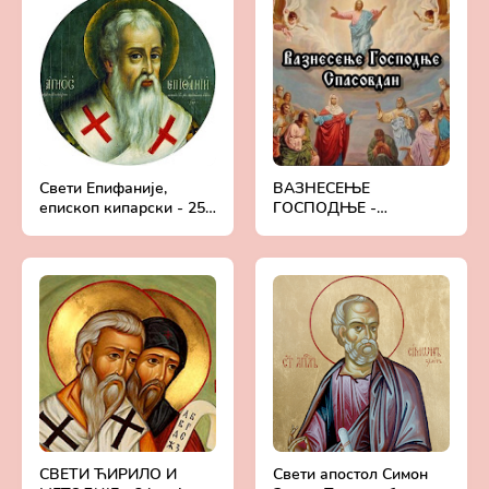
Свети Епифаније,
ВАЗНЕСЕЊЕ
епископ кипарски - 25.
ГОСПОДЊЕ -
мај (12.мај)
СПАСОВДАН
СВЕТИ ЋИРИЛО И
Свети апостол Симон