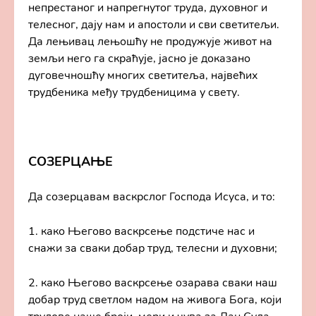
непрестаног и напрегнутог труда, духовног и
телесног, дају нам и апостоли и сви светитељи.
Да лењивац лењошћу не продужује живот на
земљи него га скраћује, јасно је доказано
дуговечношћу многих светитеља, највећих
трудбеника међу трудбеницима у свету.
СОЗЕРЦАЊЕ
Да созерцавам васкрслог Господа Исуса, и то:
1. како Његово васкрсење подстиче нас и
снажи за сваки добар труд, телесни и духовни;
2. како Његово васкрсење озарава сваки наш
добар труд светлом надом на живога Бога, који