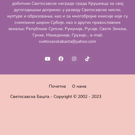
добитник Светосавске награде града Крушевца за свој
дугогодишњи допринос у развоју Светосавске мисли,
културе и образовања, као и за многобројне емисије које су
снимљене широм Србије, као и других православних
земаља: Републике Српске, Румуније, Русије, Свете Земље,
Грчке, Македоније, Грузије... e-mail:
svetosavskabasta@yahoo.com
Почетна
О нама
Светосавска Башта - Copyright © 2002 - 2023
Pro Blogger
Templates