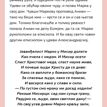
рањаву руку, и одједном поста рука здрава.
Удиви се обућар овоме чуду, и позва Марка у
свој дом. Чувши Маркову проповед Аниан —
тако му беше име — крсти се и он и сав његов
дом. Толико благочешће и толику ревност
показа Аниан на делу Божјем, да га св. Марко
рукоположи за епископа. И би овај свети човек
другим епископом у цркви Александријској.
Јеванђелист Марко у Мисир долети
Као пчела с медом. И Мисир осети
Сласт Христовог меда, сласт науке живе,
И почеше људи Христу да се диве:
Како се ваплоти у божанској бризи
За спасење људи, како се понизи,
И васкрсе како у слави и сили.
— По густом смо мраку ми досад ходили!
Рекоше Мисирци: сад нам сунце грану,
Радујмо се, људи, овом светлом дану! —
Но свој усев дивни Марко крвљу зали,