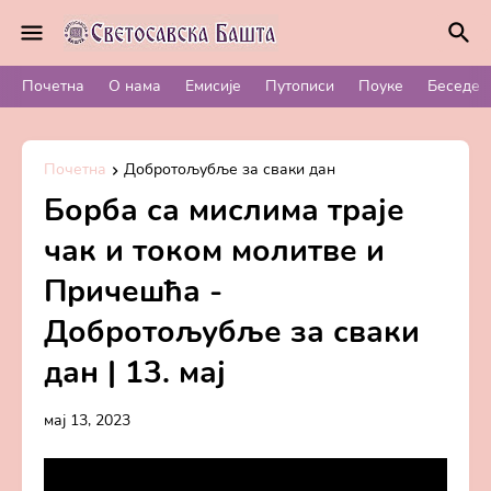
Почетна
О нама
Емисије
Путописи
Поуке
Беседе
Почетна
Добротољубље за сваки дан
Борба са мислима траје
чак и током молитве и
Причешћа -
Добротољубље за сваки
дан | 13. мај
мај 13, 2023