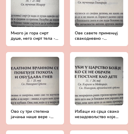
Много је гора смрт
Ове савете примењуј
душе, него смрт тела -
свакодневно -
Добротољубље за
Добротољубље за
сваки дан
сваки дан
Ово су три степена
Избаци из срца свако
јачања наше вере -
незадовољство које
Добротољубље за
имаш према ближњем -
сваки дан
Добротољубље за
сваки дан