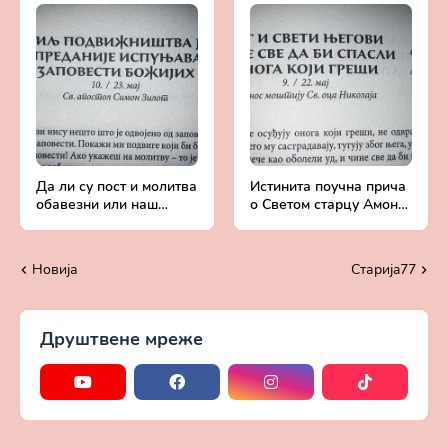
Да ли су пост и молитва
Истинита поучна прича
обавезни или наш
о Светом старцу Амону
избор - Добротољубље
- Добротољубље за
за сваки дан
сваки дан
Новија
Старијa77
Друштвене мреже