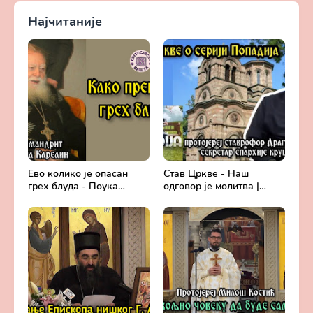
Најчитаније
Ево колико је опасан
Став Цркве - Наш
грех блуда - Поука
одговор је молитва |
архимандрита Рафаила
Секретар епархије
Карелина
крушевачке, отац Драги
Вешковац