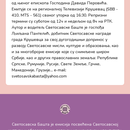
од њеног епископа Господина Давида Перовића.
Емитује се на регионалној Телевизији Крушевац (SBB -
410, MTS - 561) сваког уторка од 16:30. Репризни
термини су суботом од 12ч и недељом од 8ч на РТК.
Аутор и водитељ Светосавске Баште је госпођа
Љиљана Пантелић, добитник Светосавске награде
града Крушевца за свој дугогодишњи допринос у
развоју Светосавске мисли, културе и образовања, као
и за многобројне емисије које су снимљене широм
Србије, као и других православних земаља: Републике
Српске, Румуније, Русије, Свете Земље, Грчке,
Македоније, Грузије... e-mail:
svetosavskabasta@yahoo.com
Светосавска Башта је емисија посвећена Светосавској