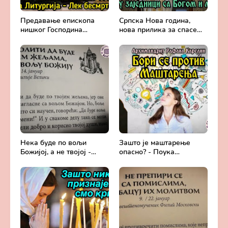
Предавање епископа
Српска Нова година,
нишког Господина
нова прилика за спасење
Арсенија - Света
и сједињење са Живим
Литургија, лек
Богом - Протојереј
бесмртности -
Милош Костић
Православље и
медицина
Нека буде по вољи
Зашто је маштарење
Божијој, а не твојој -
опасно? - Поука
Добротољубље за сваки
архимандрита Рафаила
дан
Карелина