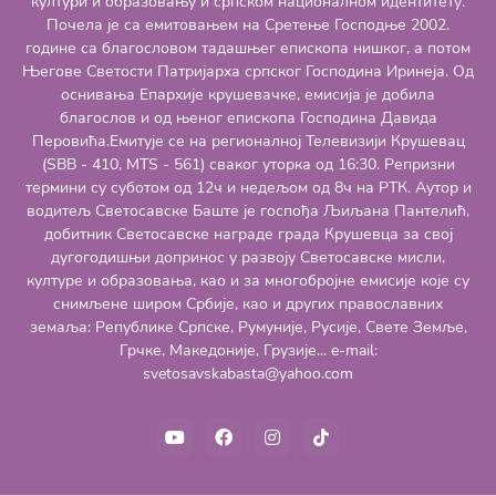
култури и образовању и српском националном идентитету.
Почела је са емитовањем на Сретење Господње 2002.
године са благословом тадашњег епископа нишког, а потом
Његове Светости Патријарха српског Господина Иринеја. Од
оснивања Епархије крушевачке, емисија је добила
благослов и од њеног епископа Господина Давида
Перовића.Емитује се на регионалној Телевизији Крушевац
(SBB - 410, MTS - 561) сваког уторка од 16:30. Репризни
термини су суботом од 12ч и недељом од 8ч на РТК. Аутор и
водитељ Светосавске Баште је госпођа Љиљана Пантелић,
добитник Светосавске награде града Крушевца за свој
дугогодишњи допринос у развоју Светосавске мисли,
културе и образовања, као и за многобројне емисије које су
снимљене широм Србије, као и других православних
земаља: Републике Српске, Румуније, Русије, Свете Земље,
Грчке, Македоније, Грузије... e-mail:
svetosavskabasta@yahoo.com