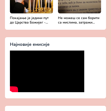
Покајање је једини пут
Не можеш се сам борити
до Царства Божијег -
са мислима, затражи
Духовни живот у свету
помоћ од Бога -
без Христа
Добротољубље за сваки
дан
Најновије емисије