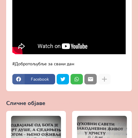
Добротољубље за сваки дан
Facebook
Сличне објаве
Прикажи све