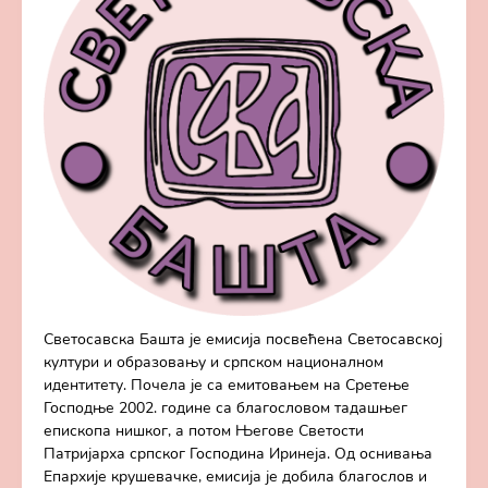
Светосавска Башта је емисија посвећена Светосавској
култури и образовању и српском националном
идентитету. Почела је са емитовањем на Сретење
Господње 2002. године са благословом тадашњег
епископа нишког, а потом Његове Светости
Патријарха српског Господина Иринеја. Од оснивања
Епархије крушевачке, емисија је добила благослов и