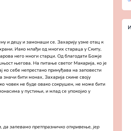
И
ну и децу и замонаши се. Захарију узме отац к
схрани. Иако млађи од многих стараца у Скиту,
дарова него многи старци. Од благодати Божје
ашњост његова. На питање светог Макарија, ко је
ај ко себе непрестано принуђава на заповести
а значи бити монах, Захарија скине своју
Ако човек не буде овако сокрушен, не може бити
онасима у пустињи, и млад се упокојио у
, да запевамо претпразничко откривење, јер