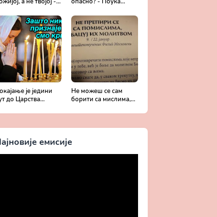
ожијој, а не твојој -
опасно? - Поука
обротољубље за
архимандрита
ваки дан
Рафаила Карелина
окајање је једини
Не можеш се сам
ут до Царства
борити са мислима,
ожијег - Духовни
затражи помоћ од
ивот у свету без
Бога -
риста
Добротољубље за
сваки дан
ајновије емисије