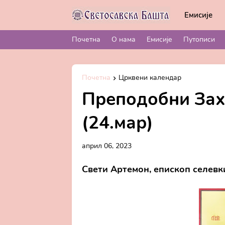
Емисије
Почетна
О нама
Емисије
Путописи
Почетна
Црквени календар
Преподобни Заха
(24.мар)
април 06, 2023
Свети Артемон, епископ селевк