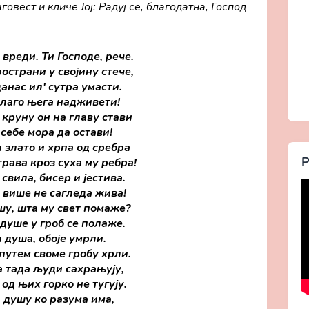
овест и кличе Јој: Радуј се, благодатна, Господ
вреди. Ти Господе, рече.
ространи у својину стече,
анас ил' сутра умасти.
благо њега надживети!
круну он на главу стави
 себе мора да остави!
 злато и хрпа од сребра
Р
рава кроз суха му ребра!
вила, бисер и јестива.
 више не сагледа жива!
шу, шта му свет помаже?
 душе у гроб се полаже.
и душа, обоје умрли.
путем своме гробу хрли.
 тада људи сахрањују,
 од њих горко не тугују.
 душу ко разума има,