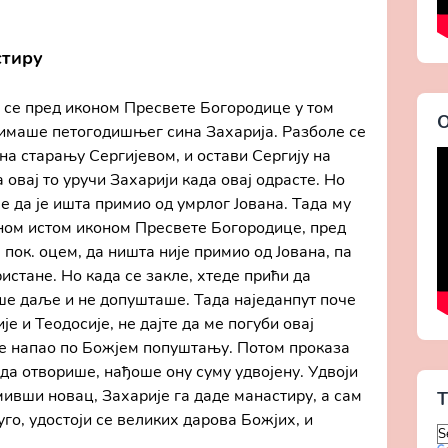
стиру
е се пред иконом Пресвете Богородице у том
О
 имаше петогодишњег сина Захарија. Разболе се
на старању Сергијевом, и остави Сергију на
 овај то уручи Захарији када овај одрасте. Но
е да је ишта примио од умрлог Јована. Тада му
оном истом иконом Пресвете Богородице, пред
 пок. оцем, да ништа није примио од Јована, па
истане. Но када се закле, хтеде прићи да
ше даље и не допушташе. Тада наједанпут поче
е и Теодосије, не дајте да ме погуби овај
ше напао по Божјем попуштању. Потом проказа
ада отворише, нађоше ону суму удвојену. Удвоји
ивши новац, Захарије га даде манастиру, а сам
T
го, удостоји се великих дарова Божјих, и