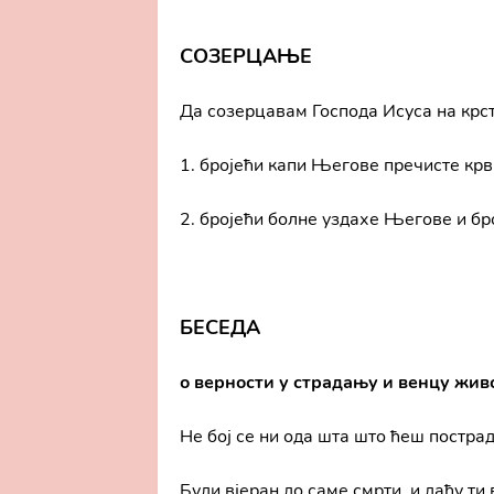
СОЗЕРЦАЊЕ
Да созерцавам Господа Исуса на крст
1. бројећи капи Његове пречисте крви
2. бројећи болне уздахе Његове и бр
БЕСЕДА
о верности у страдању и венцу жив
Не бој се ни ода шта што ћеш пострада
Буди вјеран до саме смрти, и даћу ти 