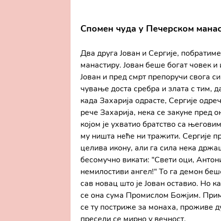
Спомен чуда у Печерском мана
Два друга Јован и Сергије, побратим
манастиру. Јован беше богат човек и
Јован и пред смрт препоручи свога си
чување доста сребра и злата с тим, да
када Захарија одрасте, Сергије одреч
рече Захарија, нека се закуне пред 
којом је ухватио братство са његовим
му ништа неће ни тражити. Сергије пр
целива икону, али га сила нека држа
бесомучно викати: "Свети оци, Антониј
немилостиви ангел!" То га демон бе
сав новац што је Јован оставио. Но к
се она сума Промислом Божјим. Прим
се ту постриже за монаха, проживе ду
пресели се мирно у вечност.