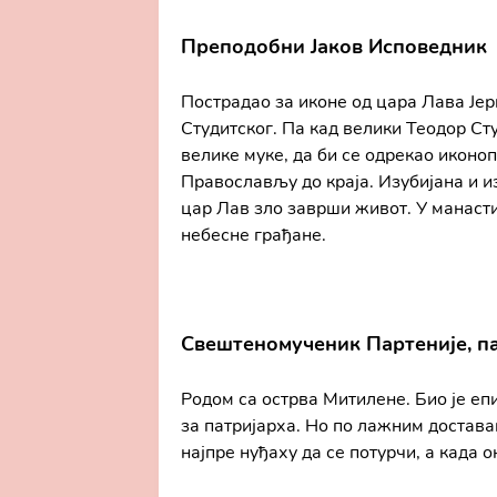
Преподобни Јаков Исповедник
Пострадао за иконе од цара Лава Је
Студитског. Па кад велики Теодор Ст
велике муке, да би се одрекао иконо
Православљу до краја. Изубијана и из
цар Лав зло заврши живот. У манасти
небесне грађане.
Свештеномученик Партеније, п
Родом са острва Митилене. Био је еп
за патријарха. Но по лажним доставам
најпре нуђаху да се потурчи, а када о