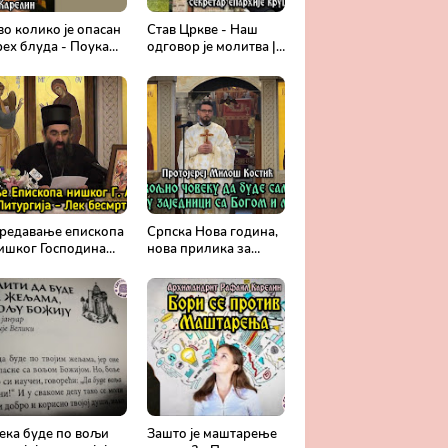
во колико је опасан
Став Цркве - Наш
рех блуда - Поука
одговор је молитва |
рхимандрита
Секретар епархије
афаила Карелина
крушевачке, отац
Драги Вешковац
редавање епископа
Српска Нова година,
ишког Господина
нова прилика за
рсенија - Света
спасење и сједињење
итургија, лек
са Живим Богом -
есмртности -
Протојереј Милош
равославље и
Костић
едицина
ека буде по вољи
Зашто је маштарење