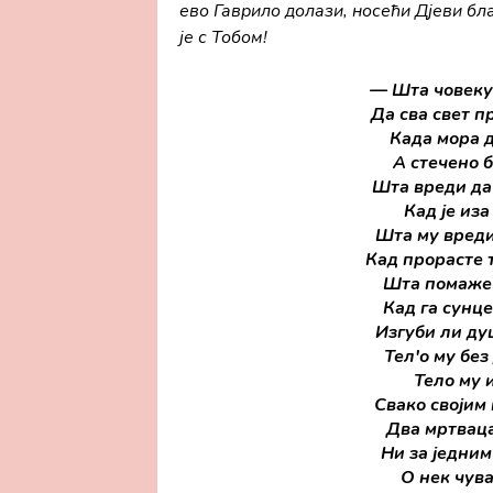
ево Гаврило долази, носећи Дјеви благ
је с Тобом!
— Шта човеку 
Да сва свет п
Када мора д
A стечено 
Шта вреди да 
Кад је иза
Шта му вреди
Кад прорасте т
Шта помаже с
Кад га сунце
Изгуби ли ду
Тел'о му без
Тело му 
Свако својим 
Два мртваца
Ни за једним
O нек чува