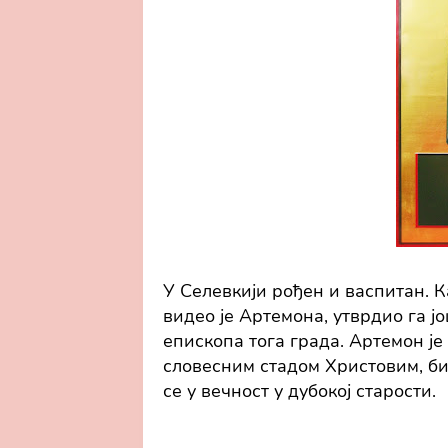
У Селевкији рођен и васпитан. Ка
видео је Артемона, утврдио га ј
епископа тога града. Артемон ј
словесним стадом Христовим, би
се у вечност у дубокој старости.