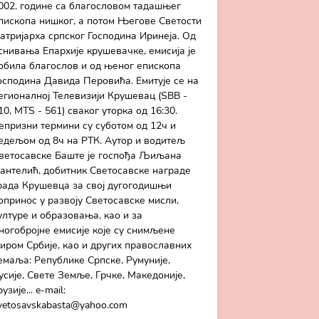
002. године са благословом тадашњег
пископа нишког, а потом Његове Светости
атријарха српског Господина Иринеја. Од
снивања Епархије крушевачке, емисија је
обила благослов и од њеног епископа
осподина Давида Перовића. Емитује се на
егионалној Телевизији Крушевац (SBB -
10, MTS - 561) сваког уторка од 16:30.
епризни термини су суботом од 12ч и
едељом од 8ч на РТК. Аутор и водитељ
ветосавске Баште је госпођа Љиљана
антелић, добитник Светосавске награде
рада Крушевца за свој дугогодишњи
опринос у развоју Светосавске мисли,
ултуре и образовања, као и за
ногобројне емисије које су снимљене
иром Србије, као и других православних
емаља: Републике Српске, Румуније,
усије, Свете Земље, Грчке, Македоније,
рузије... e-mail:
vetosavskabasta@yahoo.com