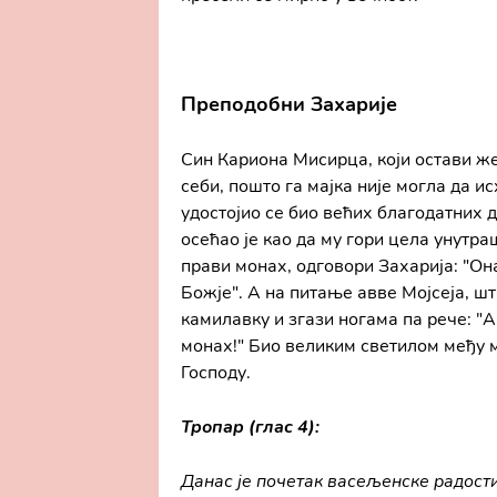
Преподобни Захарије
Син Кариона Мисирца, који остави же
себи, пошто га мајка није могла да и
удостојио се био већих благодатних 
осећао је као да му гори цела унутр
прави монах, одговори Захарија: "Он
Божје". А на питање авве Мојсеја, шт
камилавку и згази ногама па рече: "
монах!" Био великим светилом међу м
Господу.
Тропар (глас 4):
Данас je почетак васељенске радости