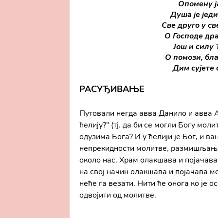
Опомену ја
Душа је једи
Све друго у св
O Господе дра
Још и силу 
O помози, бла
Дим сујете 
РАСУЂИВАЊЕ
Путовали негда авва Данило и авва Ам
ћелију?" (тј. да би се могли Богу мол
одузима Бога? И у ћелији је Бог, и ван
непрекидности молитве, размишљања
около нас. Храм олакшава и појачава
на свој начин олакшава и појачава мо
неће га везати. Нити ће онога ко је 
одвојити од молитве.