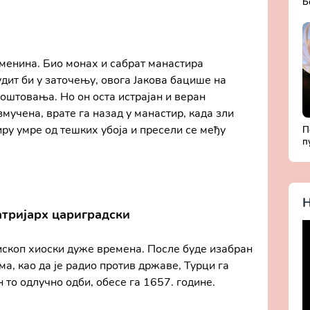
Б
Д
с
рменина. Био монах и сабрат манастира
удит би у заточењу, овога Јакова бацише на
поштовања. Но он оста истрајан и веран
мучена, врате га назад у манастир, када зли
ру умре од тешких убоја и пресели се међу
П
п
Б
ж
Х
Н
атријарх цариградски
ископ хиоски дуже времена. После буде изабран
а, као да је радио против државе, Турци га
н то одлучно одби, обесе га 1657. године.