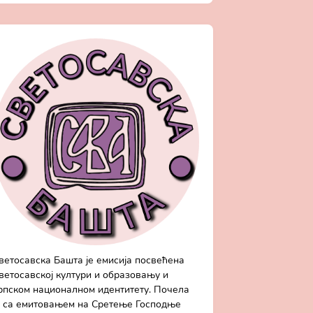
ветосавска Башта је емисија посвећена
ветосавској култури и образовању и
рпском националном идентитету. Почела
е са емитовањем на Сретење Господње