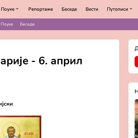
Поуке
Репортаже
Беседе
Вести
Путописи
Поуке
Беседе
Д
рије - 6. април
Н
ијски