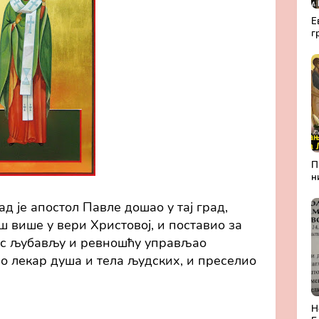
Е
г
а
Р
П
н
А
Л
д је апостол Павле дошао у тај град,
б
ош више у вери Христовој, и поставио за
П
м
е с љубављу и ревношћу управљао
о лекар душа и тела људских, и преселио
Н