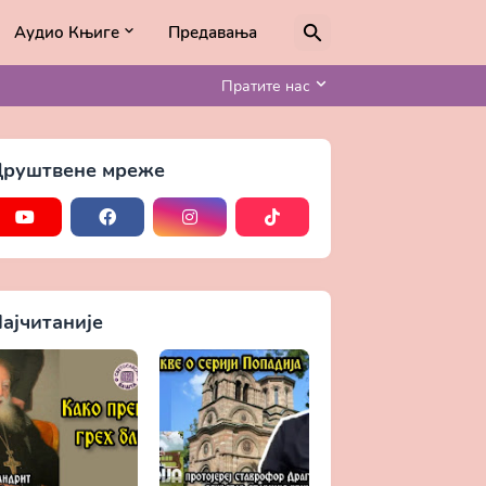
Аудио Књиге
Предавања
Пратите нас
руштвене мреже
ајчитаније