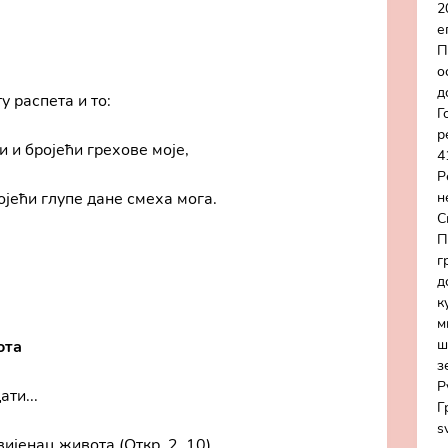
2
е
П
о
д
у распета и то:
Г
р
 и бројећи грехове моје,
4
Р
ојећи глупе дане смеха мога.
н
С
П
г
д
к
м
ш
ота
з
Р
ти...
Г
s
вијенац живота (Откр. 2, 10)