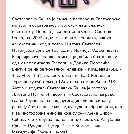
Светосавска Башта је емисија посвећена Светосавској
култури и образовању и српском националном
идентитету. Почела је са емитовањем на Сретење
Господње 2002. године са благословом тадашњег
епископа нишког, а потом Његове Светости
Патријарха српског Господина Иринеја. Од оснивања
Епархије крушевачке, емисија је добила благослов и
од њеног епископа Господина Давида Перовића.
Емитује се на регионалној Телевизији Крушевац (SBB -
410, MTS - 561) сваког уторка од 16:30. Репризни
термини су суботом од 12ч и недељом од 8ч на РТК.
Аутор и водитељ Светосавске Баште је госпођа
Љиљана Пантелић, добитник Светосавске награде
града Крушевца за свој дугогодишњи допринос у
развоју Светосавске мисли, културе и образовања, као
и за многобројне емисије које су снимљене широм
Србије, као и других православних земаља: Републике
Српске, Румуније, Русије, Свете Земље, Грчке,
Македоније, Грузије... e-mail: