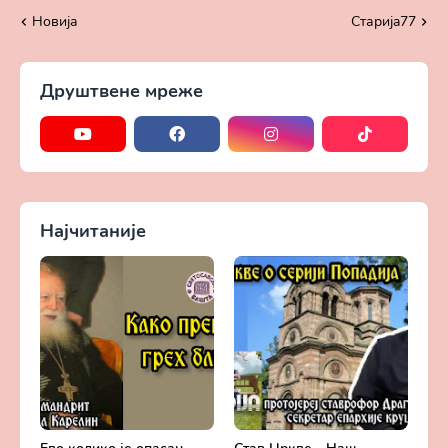
Новија
Старијa77
Друштвене мреже
Најчитаније