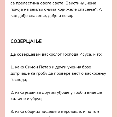
са прелестима овога света. Ваистину „нема
покоја на земљи онима који желе спасење". А
кад дође спасење, дође и покој.
СОЗЕРЦАЊЕ
Да созерцавам васкрслог Господа Исуса, и то:
1. како Симон Петар и други ученик брзо
дотрчаше ка гробу да провере вест о васкрсењу
Господа;
2. како један за другим уђоше у гроб и видеше
хаљине и убрус;
3. како обојица видеше и вероваше, и по том