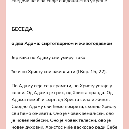
сведочише и за своје сведочанство умреше.
БЕСЕДА
о два Адама: смртотворном и животодавном
Јер како по Адаму сви умиру, тако
ће и по Христу сви оживљети (I Кор. 15, 22).
По Адаму сеје се у срамоти, по Христу устаје у
слави. Од Адама је грех, од Христа правда. Од
Адама немоћ и смрт, од Христа сила и живот.
Сходно Адаму сви ћемо помрети, сходно Христу
сви ћемо оживети. Оно је човек земаљски, ово
је човек небески. Оно је човек телесни, ово је
човек духовни. Христос није васкрсао ради Себе