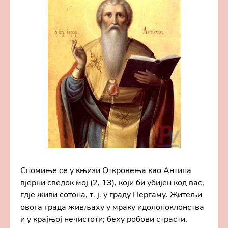
Спомиње се у књизи Откровења као Антипа
вјерни сведок мој (2, 13), који би убијен код вас,
гдје живи сотона, т. ј. у граду Пергаму. Житељи
овога града живљаху у мраку идолопоклонства
и у крајњој нечистоти; беху робови страсти,