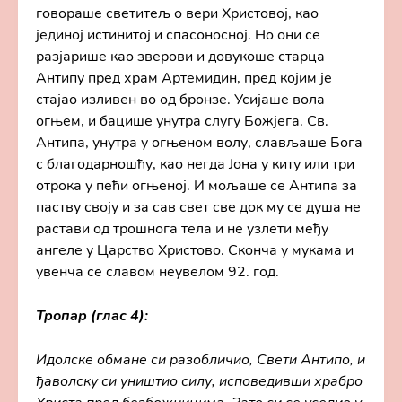
говораше светитељ о вери Христовој, као
јединој истинитој и спасоносној. Но они се
разјарише као зверови и довукоше старца
Антипу пред храм Артемидин, пред којим је
стајао изливен во од бронзе. Усијаше вола
огњем, и бацише унутра слугу Божјега. Св.
Антипа, унутра у огњеном волу, слављаше Бога
с благодарношћу, као негда Јона у киту или три
отрока у пећи огњеној. И мољаше се Антипа за
паству своју и за сав свет све док му се душа не
растави од трошнога тела и не узлети међу
ангеле у Царство Христово. Сконча у мукама и
увенча се славом неувелом 92. год.
Тропар (глас 4):
Идолске обмане си разобличио, Свети Антипо, и
ђаволску си уништио силу, исповедивши храбро