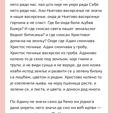
него ради нас, као што није ни умро ради Себе
него ради нас. Ако Његово васкрсење не значи
и наше васкрсење, онда је Његово васкрсење
горчина а не сласт. Где би онда била љубав
Божја? И где смисао свега нашег земаљског
бедног битисања? и где смисао Христовог
доласка на земљу? Онде где Адам скончава
Христос почиње. Адам скончава у гробу,
Христос почиње васкрсом из гроба. Адамово
колено то је семе под земљом, које гнили и
трули, и не види сунца и не верује, да оно може
изаћи испод земље и развити се у зелену биљку
са лишћем, цветом и родом. Христово колено то
је озеленела њива, на којој пшеница расте, и
зелени се, и листа, и цвета, и доноси род многи.
По Адаму не значи само да ћемо ми једнога
дана умрети, него значи да смо ми већ мртви —