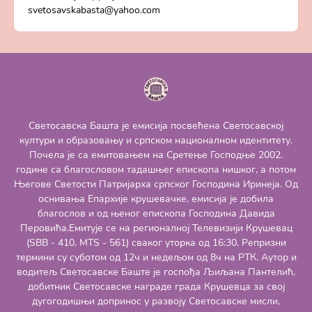
svetosavskabasta@yahoo.com
Светосавска Башта је емисија посвећена Светосавској
култури и образовању и српском националном идентитету.
Почела је са емитовањем на Сретење Господње 2002.
године са благословом тадашњег епископа нишког, а потом
Његове Светости Патријарха српског Господина Иринеја. Од
оснивања Епархије крушевачке, емисија је добила
благослов и од њеног епископа Господина Давида
Перовића.Емитује се на регионалној Телевизији Крушевац
(SBB - 410, MTS - 561) сваког уторка од 16:30. Репризни
термини су суботом од 12ч и недељом од 8ч на РТК. Аутор и
водитељ Светосавске Баште је госпођа Љиљана Пантелић,
добитник Светосавске награде града Крушевца за свој
дугогодишњи допринос у развоју Светосавске мисли,