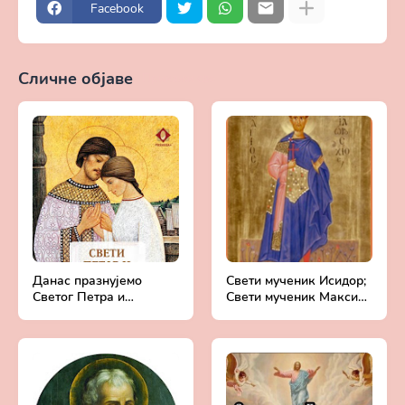
Facebook
Сличне објаве
Прикажи све
Данас празнујемо
Свети мученик Исидор;
Светог Петра и
Свети мученик Максим
Февронију - 8. јул
- 27. мај (14. мај)