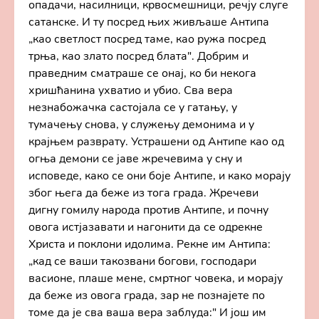
опадачи, насилници, крвосмешници, речју слуге
сатанске. И ту посред њих живљаше Антипа
„као светлост посред таме, као ружа посред
трња, као злато посред блата". Добрим и
праведним сматраше се онај, ко би некога
хришћанина ухватио и убио. Сва вера
незнабожачка састојала се у гатању, у
тумачењу снова, у служењу демонима и у
крајњем разврату. Устрашени од Антипе као од
огња демони се јаве жречевима у сну и
исповеде, како се они боје Антипе, и како морају
због њега да беже из тога града. Жречеви
дигну гомилу народа против Антипе, и почну
овога истјазавати и нагонити да се одрекне
Христа и поклони идолима. Рекне им Антипа:
„кад се ваши такозвани богови, господари
васионе, плаше мене, смртног човека, и морају
да беже из овога града, зар не познајете по
томе да је сва ваша вера заблуда:" И још им