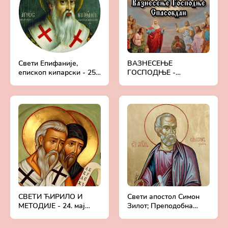
Свети Епифаније,
ВАЗНЕСЕЊЕ
епископ кипарски - 25.
ГОСПОДЊЕ -
мај (12.мај)
СПАСОВДАН
СВЕТИ ЋИРИЛО И
Свети апостол Симон
МЕТОДИЈЕ - 24. мај
Зилот; Преподобна
(11.мај)
Исидора - 23. мај
(10.мај)