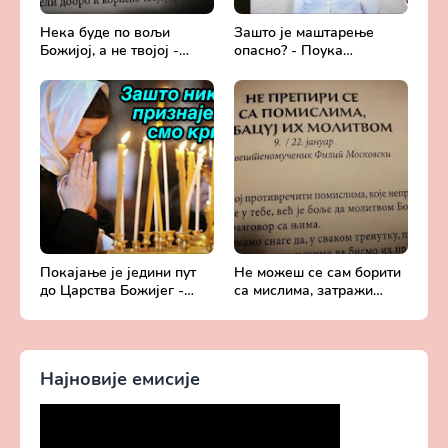
Нека буде по вољи
Зашто је маштарење
Божијој, а не твојој -
опасно? - Поука
Добротољубље за сваки
архимандрита Рафаила
дан
Карелина
Покајање је једини пут
Не можеш се сам борити
до Царства Божијег -
са мислима, затражи
Духовни живот у свету
помоћ од Бога -
без Христа
Добротољубље за сваки
дан
Најновије емисије