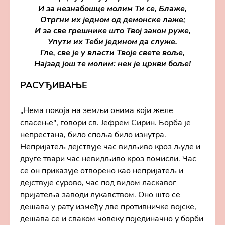
И за незнабошце молим Ти се, Блаже,
Отргни их једном од демонске лаже;
И за све грешнике што Твој закон руже,
Упути их Теби једином да служе.
Гле, све је у власти Твоје свете воље,
Најзад још те молим: нек је цркви боље!
РАСУЂИВАЊЕ
„Нема покоја на земљи онима који желе
спасење", говори св. Јефрем Сирин. Борба је
непрестана, било споља било изнутра.
Непријатељ дејствује час видљиво кроз људе и
друге твари час невидљиво кроз помисли. Час
се он приказује отворено као непријатељ и
дејствује сурово, час под видом ласкавог
пријатеља заводи лукавством. Оно што се
дешава у рату између две противничке војске,
дешава се и сваком човеку појединачно у борби