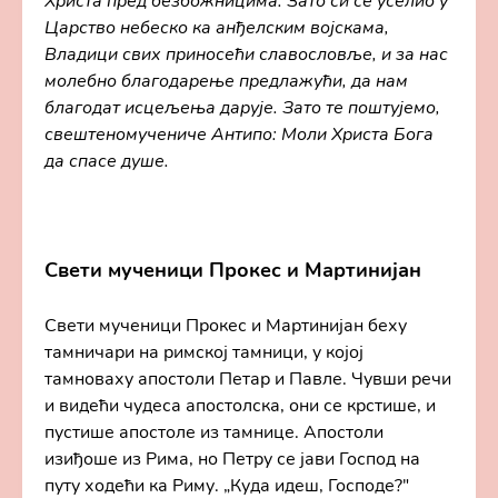
Христа пред безбожницима. Зато си се уселио у
Царство небеско ка анђелским војскама,
Владици свих приносећи славословље, и за нас
молебно благодарење предлажући, да нам
благодат исцељења дарује. Зато те поштујемо,
свештеномучениче Антипо: Моли Христа Бога
да спасе душе.
Свети мученици Прокес и Мартинијан
Свети мученици Прокес и Мартинијан беху
тамничари на римској тамници, у којој
тамноваху апостоли Петар и Павле. Чувши речи
и видећи чудеса апостолска, они се крстише, и
пустише апостоле из тамнице. Апостоли
изиђоше из Рима, но Петру се јави Господ на
путу ходећи ка Риму. „Куда идеш, Господе?"