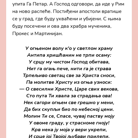
упита Га Петар. А Господ одговори, да иде у Рим
на ново распеће. Постиђени апостоли вратише
се у град, где буду ухваћени и убијени. С њима
буду посечени и ова два храбра мученика,
Прокес и Мартинијан.
У огњеном волу к'о у светлом храму
Антипа хришћанин не трпи осаму:
У срцу му чистом Господ обитава,
Нит га огањ пече, нити га је страва
Трпељиво светац све за Христа сноси,
Па молитве Христу из огња узноси:
— О свесилни Христе, Царе свих векова,
Сто пута Ти хвала за страдања ова!
Нек сагори огњем све грешно у мени,
Да бих скупљи био по небесној цени.
Молим Ти се, Спасе, чувај паству моју
У овоме граду, у страсноме гноју!
Крв нека ју моја у вери укрепи,
И срце јој Твојој љубави прилепи.