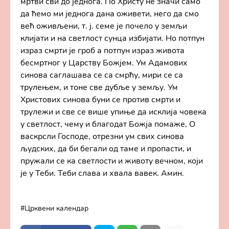
мртви сви до једнога. По Христу не значи само
да ћемо ми једнога дана оживети, него да смо
већ оживљени, т. ј. семе је почело у земљи
клијати и на светлост сунца избијати. Но потпун
израз смрти је гроб а потпун израз живота
бесмртног у Царству Божјем. Ум Адамових
синова саглашава се са смрћу, мири се са
трулењем, и тоне све дубље у земљу. Ум
Христових синова буни се против смрти и
трулежи и све се више упиње да исклија човека
у светлост, чему и благодат Божја помаже, О
васкрсли Господе, отрезни ум свих синова
људских, да би бегали од таме и пропасти, и
пружали се ка светлости и животу вечном, који
је у Теби. Теби слава и хвала вавек. Амин.
Црквени календар