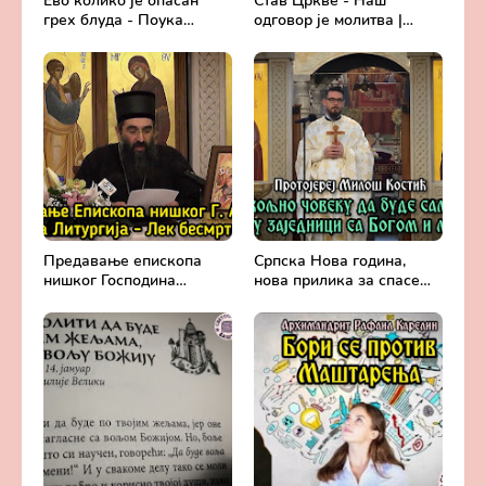
Ево колико је опасан
Став Цркве - Наш
грех блуда - Поука
одговор је молитва |
архимандрита Рафаила
Секретар епархије
Карелина
крушевачке, отац Драги
Вешковац
Предавање епископа
Српска Нова година,
нишког Господина
нова прилика за спасење
Арсенија - Света
и сједињење са Живим
Литургија, лек
Богом - Протојереј
бесмртности -
Милош Костић
Православље и
медицина