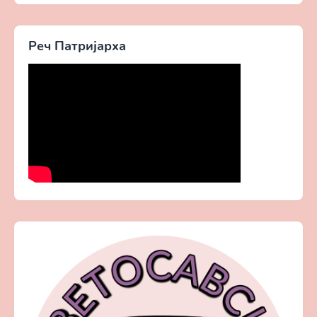
Реч Патријарха