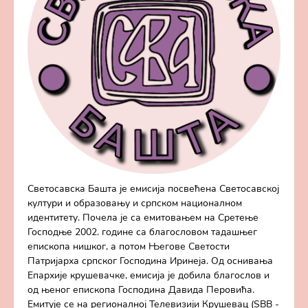
Светосавска Башта је емисија посвећена Светосавској
култури и образовању и српском националном
идентитету. Почела је са емитовањем на Сретење
Господње 2002. године са благословом тадашњег
епископа нишког, а потом Његове Светости
Патријарха српског Господина Иринеја. Од оснивања
Епархије крушевачке, емисија је добила благослов и
од њеног епископа Господина Давида Перовића.
Емитује се на регионалној Телевизији Крушевац (SBB -