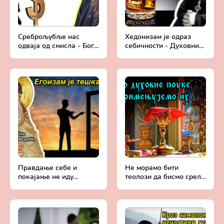
Среброљубље нас
Хедонизам је одраз
одваја од смисла - Бога
себичности - Духовни
- Духовни живот у
живот у свету без
свету без Христа
Христа
Правдање себе и
Не морамо бити
покајање не иду
теолози да бисмо срели
заједно - Духовни
Бога - Духовни живот у
живот у свету без
свету без Христа
Христа