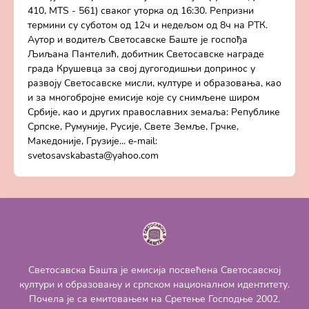
410, MTS - 561) сваког уторка од 16:30. Репризни
термини су суботом од 12ч и недељом од 8ч на РТК.
Аутор и водитељ Светосавске Баште је госпођа
Љиљана Пантелић, добитник Светосавске награде
града Крушевца за свој дугогодишњи допринос у
развоју Светосавске мисли, културе и образовања, као
и за многобројне емисије које су снимљене широм
Србије, као и других православних земаља: Републике
Српске, Румуније, Русије, Свете Земље, Грчке,
Македоније, Грузије... e-mail:
svetosavskabasta@yahoo.com
Светосавска Башта је емисија посвећена Светосавској
култури и образовању и српском националном идентитету.
Почела је са емитовањем на Сретење Господње 2002.