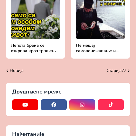
Лепота брака се
Не мешај
открива кроз трпљење
самопонижавање и
тешкоћа - Духовни
смиравање - Духовни
живот у свету без
живот у свету без
Христа
Христа
Новија
Старијa77
Друштвене мреже
Најчитаније