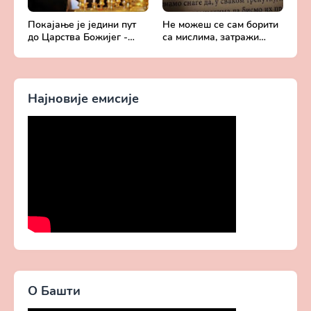
Покајање је једини пут
Не можеш се сам борити
до Царства Божијег -
са мислима, затражи
Духовни живот у свету
помоћ од Бога -
без Христа
Добротољубље за сваки
дан
Најновије емисије
О Башти