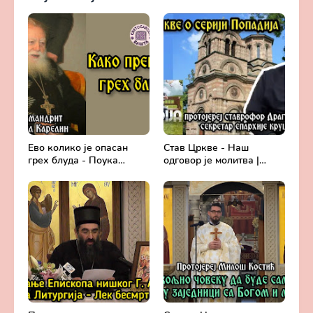
Ево колико је опасан
Став Цркве - Наш
грех блуда - Поука
одговор је молитва |
архимандрита Рафаила
Секретар епархије
Карелина
крушевачке, отац Драги
Вешковац