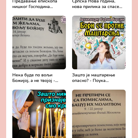
Предавање епископа
Српска Нова година,
нишког Господина
нова прилика за спасење
Арсенија - Света
и сједињење са Живим
Литургија, лек
Богом - Протојереј
бесмртности -
Милош Костић
Православље и
медицина
Нека буде по вољи
Зашто је маштарење
Божијој, а не твојој -
опасно? - Поука
Добротољубље за сваки
архимандрита Рафаила
дан
Карелина