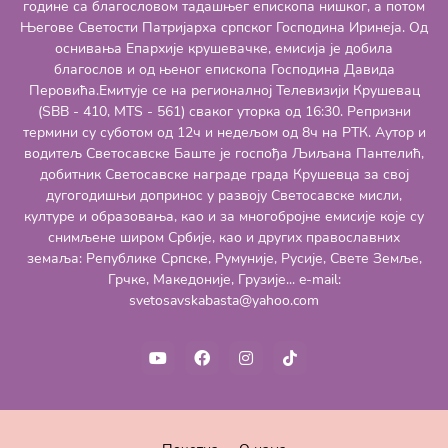
године са благословом тадашњег епископа нишког, а потом
Његове Светости Патријарха српског Господина Иринеја. Од
оснивања Епархије крушевачке, емисија је добила
благослов и од њеног епископа Господина Давида
Перовића.Емитује се на регионалној Телевизији Крушевац
(SBB - 410, MTS - 561) сваког уторка од 16:30. Репризни
термини су суботом од 12ч и недељом од 8ч на РТК. Аутор и
водитељ Светосавске Баште је госпођа Љиљана Пантелић,
добитник Светосавске награде града Крушевца за свој
дугогодишњи допринос у развоју Светосавске мисли,
културе и образовања, као и за многобројне емисије које су
снимљене широм Србије, као и других православних
земаља: Републике Српске, Румуније, Русије, Свете Земље,
Грчке, Македоније, Грузије... e-mail:
svetosavskabasta@yahoo.com