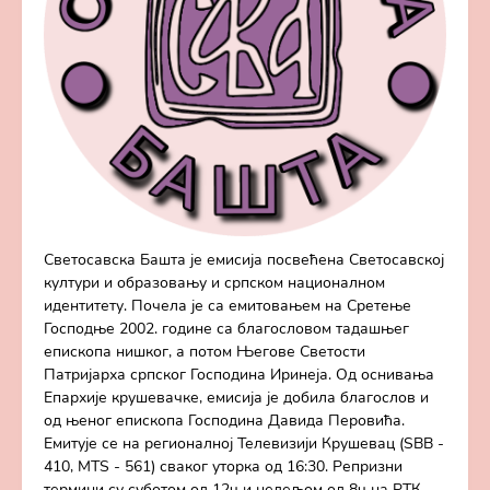
Светосавска Башта је емисија посвећена Светосавској
култури и образовању и српском националном
идентитету. Почела је са емитовањем на Сретење
Господње 2002. године са благословом тадашњег
епископа нишког, а потом Његове Светости
Патријарха српског Господина Иринеја. Од оснивања
Епархије крушевачке, емисија је добила благослов и
од њеног епископа Господина Давида Перовића.
Емитује се на регионалној Телевизији Крушевац (SBB -
410, MTS - 561) сваког уторка од 16:30. Репризни
термини су суботом од 12ч и недељом од 8ч на РТК.