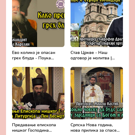
Ево колико је опасан
Став Цркве - Наш
грех блуда - Поука
одговор је молитва |
архимандрита Рафаила
Секретар епархије
Карелина
крушевачке, отац Драги
Вешковац
Предавање епископа
Српска Нова година,
нишког Господина
нова прилика за спасење