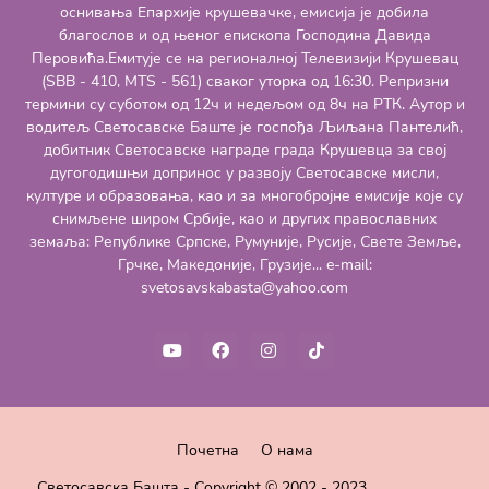
оснивања Епархије крушевачке, емисија је добила
благослов и од њеног епископа Господина Давида
Перовића.Емитује се на регионалној Телевизији Крушевац
(SBB - 410, MTS - 561) сваког уторка од 16:30. Репризни
термини су суботом од 12ч и недељом од 8ч на РТК. Аутор и
водитељ Светосавске Баште је госпођа Љиљана Пантелић,
добитник Светосавске награде града Крушевца за свој
дугогодишњи допринос у развоју Светосавске мисли,
културе и образовања, као и за многобројне емисије које су
снимљене широм Србије, као и других православних
земаља: Републике Српске, Румуније, Русије, Свете Земље,
Грчке, Македоније, Грузије... e-mail:
svetosavskabasta@yahoo.com
Почетна
О нама
Светосавска Башта - Copyright © 2002 - 2023
Pro Blogger