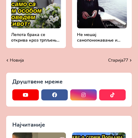
Лепота брака се
Не мешај
открива кроз трпљење
самопонижавање и
тешкоћа - Духовни
смиравање - Духовни
живот у свету без
живот у свету без
Христа
Христа
Новија
Старијa77
Друштвене мреже
Најчитаније