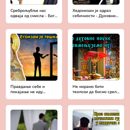
Среброљубље нас
Хедонизам је одраз
одваја од смисла - Бога
себичности - Духовни
- Духовни живот у
живот у свету без
свету без Христа
Христа
Правдање себе и
Не морамо бити
покајање не иду
теолози да бисмо срели
заједно - Духовни
Бога - Духовни живот у
живот у свету без
свету без Христа
Христа