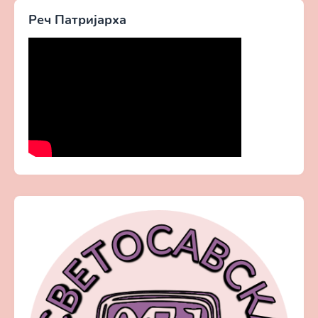
Реч Патријарха