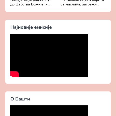
до Царства Божијег -
са мислима, затражи
Духовни живот у свету
помоћ од Бога -
без Христа
Добротољубље за сваки
дан
Најновије емисије
О Башти