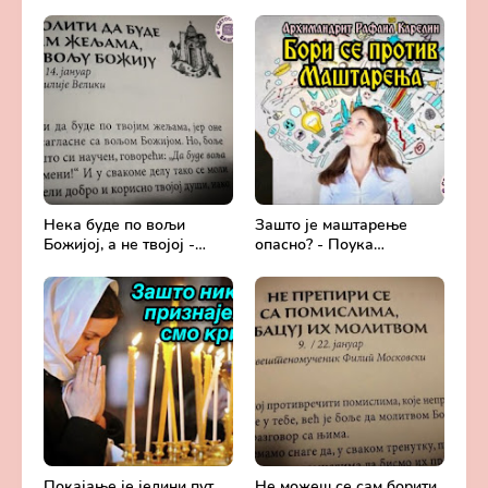
Арсенија - Света
и сједињење са Живим
Литургија, лек
Богом - Протојереј
бесмртности -
Милош Костић
Православље и
медицина
Нека буде по вољи
Зашто је маштарење
Божијој, а не твојој -
опасно? - Поука
Добротољубље за сваки
архимандрита Рафаила
дан
Карелина
Покајање је једини пут
Не можеш се сам борити