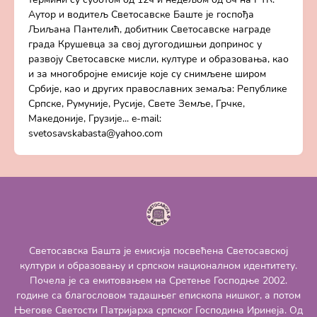
Аутор и водитељ Светосавске Баште је госпођа
Љиљана Пантелић, добитник Светосавске награде
града Крушевца за свој дугогодишњи допринос у
развоју Светосавске мисли, културе и образовања, као
и за многобројне емисије које су снимљене широм
Србије, као и других православних земаља: Републике
Српске, Румуније, Русије, Свете Земље, Грчке,
Македоније, Грузије... e-mail:
svetosavskabasta@yahoo.com
Светосавска Башта је емисија посвећена Светосавској
култури и образовању и српском националном идентитету.
Почела је са емитовањем на Сретење Господње 2002.
године са благословом тадашњег епископа нишког, а потом
Његове Светости Патријарха српског Господина Иринеја. Од