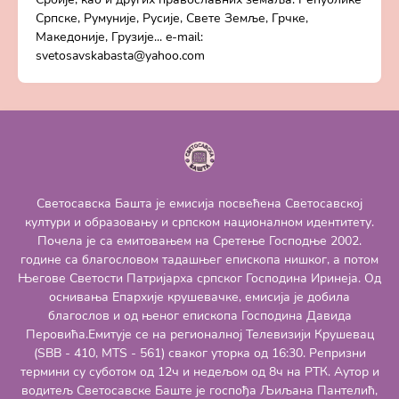
Српске, Румуније, Русије, Свете Земље, Грчке,
Македоније, Грузије... e-mail:
svetosavskabasta@yahoo.com
Светосавска Башта је емисија посвећена Светосавској
култури и образовању и српском националном идентитету.
Почела је са емитовањем на Сретење Господње 2002.
године са благословом тадашњег епископа нишког, а потом
Његове Светости Патријарха српског Господина Иринеја. Од
оснивања Епархије крушевачке, емисија је добила
благослов и од њеног епископа Господина Давида
Перовића.Емитује се на регионалној Телевизији Крушевац
(SBB - 410, MTS - 561) сваког уторка од 16:30. Репризни
термини су суботом од 12ч и недељом од 8ч на РТК. Аутор и
водитељ Светосавске Баште је госпођа Љиљана Пантелић,