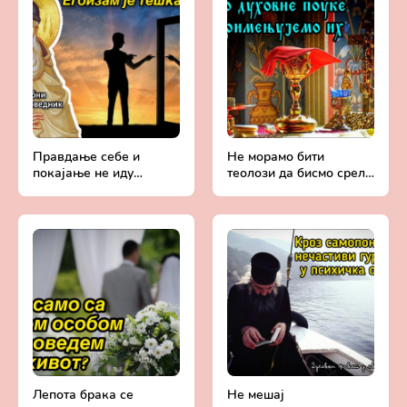
Правдање себе и
Не морамо бити
покајање не иду
теолози да бисмо срели
заједно - Духовни
Бога - Духовни живот у
живот у свету без
свету без Христа
Христа
Лепота брака се
Не мешај