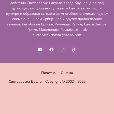
добитник Светосавске награде града Крушевца за свој
дугогодишњи допринос у развоју Светосавске мисли,
културе и образовања, као и за многобројне емисије које су
снимљене широм Србије, као и других православних
земаља: Републике Српске, Румуније, Русије, Свете Земље,
Грчке, Македоније, Грузије... e-mail:
svetosavskabasta@yahoo.com
Почетна
О нама
Светосавска Башта - Copyright © 2002 - 2023
Pro Blogger
Templates