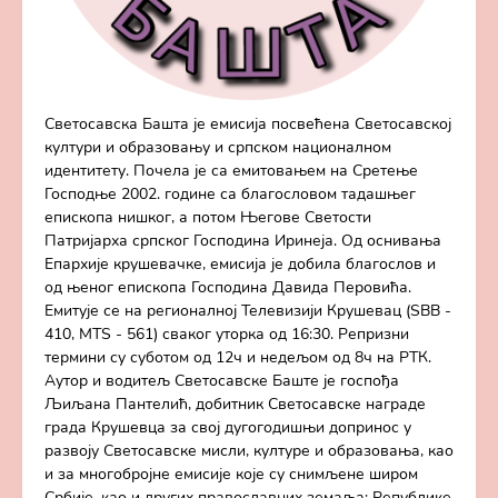
Светосавска Башта је емисија посвећена Светосавској
култури и образовању и српском националном
идентитету. Почела је са емитовањем на Сретење
Господње 2002. године са благословом тадашњег
епископа нишког, а потом Његове Светости
Патријарха српског Господина Иринеја. Од оснивања
Епархије крушевачке, емисија је добила благослов и
од њеног епископа Господина Давида Перовића.
Емитује се на регионалној Телевизији Крушевац (SBB -
410, MTS - 561) сваког уторка од 16:30. Репризни
термини су суботом од 12ч и недељом од 8ч на РТК.
Аутор и водитељ Светосавске Баште је госпођа
Љиљана Пантелић, добитник Светосавске награде
града Крушевца за свој дугогодишњи допринос у
развоју Светосавске мисли, културе и образовања, као
и за многобројне емисије које су снимљене широм
Србије, као и других православних земаља: Републике