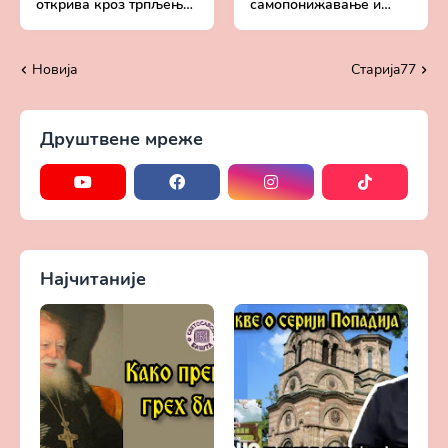
открива кроз трпљење
самопонижавање и
тешкоћа - Духовни
смиравање - Духовни
живот у свету без
живот у свету без
Христа
Христа
Новија
Старијa77
Друштвене мреже
Најчитаније