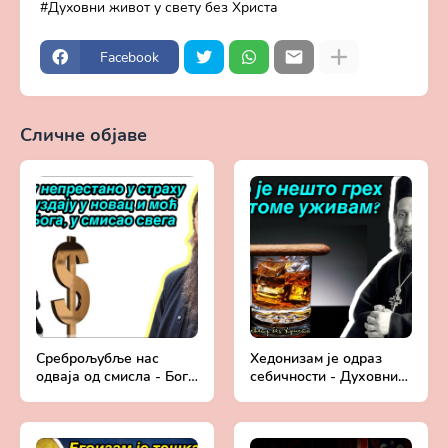
Духовни живот у свету без Христа
Facebook
Сличне објаве
Прикажи све
Среброљубље нас
Хедонизам је одраз
одваја од смисла - Бога
себичности - Духовни
- Духовни живот у
живот у свету без
свету без Христа
Христа