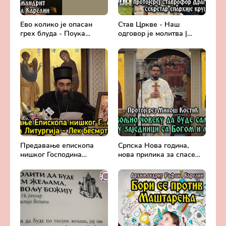
Ево колико је опасан
Став Цркве - Наш
грех блуда - Поука
одговор је молитва |
архимандрита Рафаила
Секретар епархије
Карелина
крушевачке, отац Драги
Вешковац
Предавање епископа
Српска Нова година,
нишког Господина
нова прилика за спасење
Арсенија - Света
и сједињење са Живим
Литургија, лек
Богом - Протојереј
бесмртности -
Милош Костић
Православље и
медицина