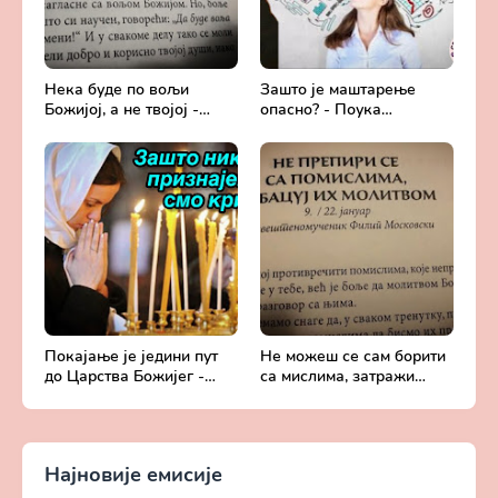
Нека буде по вољи
Зашто је маштарење
Божијој, а не твојој -
опасно? - Поука
Добротољубље за сваки
архимандрита Рафаила
дан
Карелина
Покајање је једини пут
Не можеш се сам борити
до Царства Божијег -
са мислима, затражи
Духовни живот у свету
помоћ од Бога -
без Христа
Добротољубље за сваки
дан
Најновије емисије