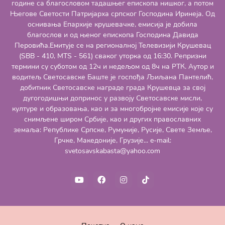
године са благословом тадашњег епископа нишког, а потом
Његове Светости Патријарха српског Господина Иринеја. Од
оснивања Епархије крушевачке, емисија је добила
благослов и од њеног епископа Господина Давида
Перовића.Емитује се на регионалној Телевизији Крушевац
(SBB - 410, MTS - 561) сваког уторка од 16:30. Репризни
термини су суботом од 12ч и недељом од 8ч на РТК. Аутор и
водитељ Светосавске Баште је госпођа Љиљана Пантелић,
добитник Светосавске награде града Крушевца за свој
дугогодишњи допринос у развоју Светосавске мисли,
културе и образовања, као и за многобројне емисије које су
снимљене широм Србије, као и других православних
земаља: Републике Српске, Румуније, Русије, Свете Земље,
Грчке, Македоније, Грузије... e-mail:
svetosavskabasta@yahoo.com