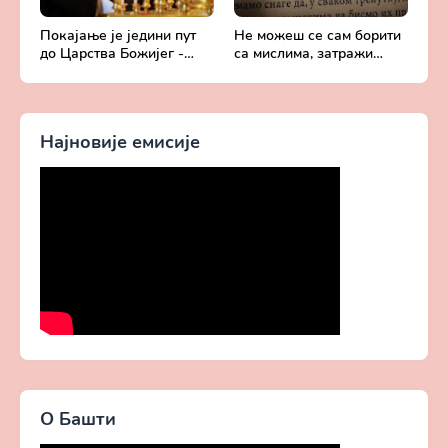
Покајање је једини пут
Не можеш се сам борити
до Царства Божијег -
са мислима, затражи
Духовни живот у свету
помоћ од Бога -
без Христа
Добротољубље за сваки
дан
Најновије емисије
О Башти