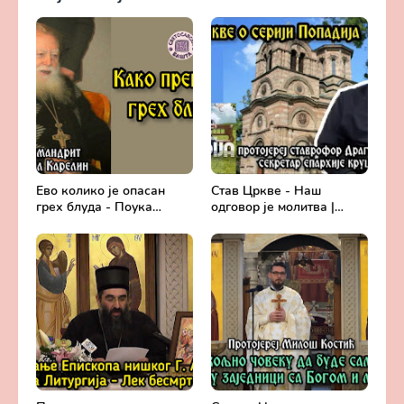
Ево колико је опасан
Став Цркве - Наш
грех блуда - Поука
одговор је молитва |
архимандрита Рафаила
Секретар епархије
Карелина
крушевачке, отац Драги
Вешковац