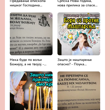
Предавање епископа
Српска Нова година,
нишког Господина
нова прилика за спасење
Арсенија - Света
и сједињење са Живим
Литургија, лек
Богом - Протојереј
бесмртности -
Милош Костић
Православље и
медицина
Нека буде по вољи
Зашто је маштарење
Божијој, а не твојој -
опасно? - Поука
Добротољубље за сваки
архимандрита Рафаила
дан
Карелина