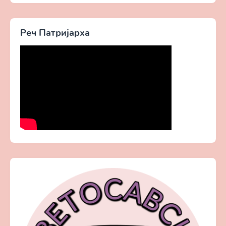
Реч Патријарха