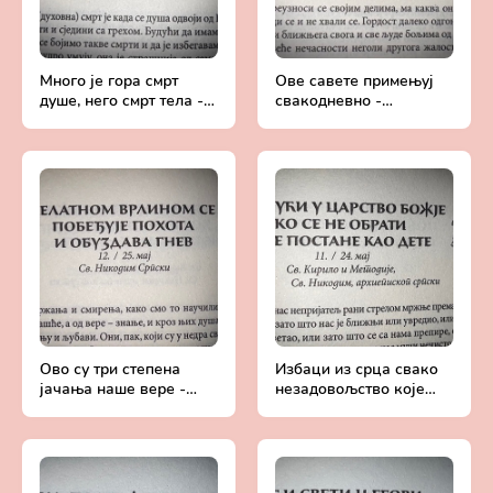
Много је гора смрт
Ове савете примењуј
душе, него смрт тела -
свакодневно -
Добротољубље за
Добротољубље за
сваки дан
сваки дан
Ово су три степена
Избаци из срца свако
јачања наше вере -
незадовољство које
Добротољубље за
имаш према ближњем -
сваки дан
Добротољубље за
сваки дан