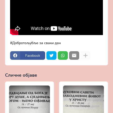
Добротољубље за сваки дан
Facebook
Сличне објаве
Прикажи све