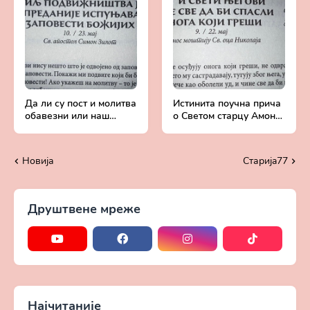
Да ли су пост и молитва
Истинита поучна прича
обавезни или наш
о Светом старцу Амону
избор - Добротољубље
- Добротољубље за
за сваки дан
сваки дан
Новија
Старијa77
Друштвене мреже
Најчитаније