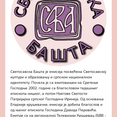
Светосавска Башта је емисија посвећена Светосавској
култури и образовању и српском националном
идентитету. Почела је са емитовањем на Сретење
Господње 2002. године са благословом тадашњег
епископа нишког, а потом Његове Светости
Патријарха српског Господина Иринеја. Од оснивања
Епархије крушевачке, емисија је добила благослов и
од њеног епископа Господина Давида Перовића.
Емитује се на регионалној Телевизији Крушевац (SBB -