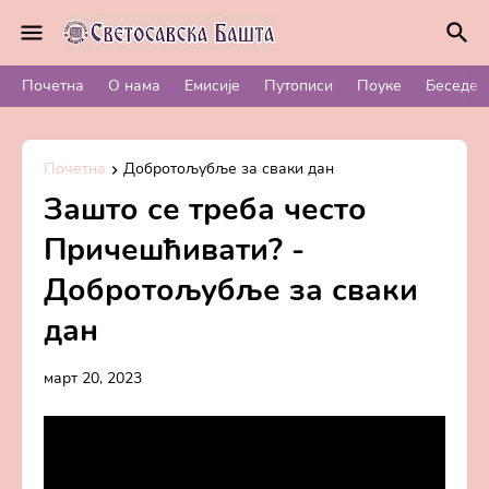
Почетна
О нама
Емисије
Путописи
Поуке
Беседе
Почетна
Добротољубље за сваки дан
Зашто се треба често
Причешћивати? -
Добротољубље за сваки
дан
март 20, 2023