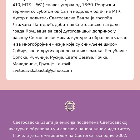
410, MTS - 561) сваког уторка од 16:30. Репризни
термини су суботом од 12ч и недељом од 8ч на РТК.
Аутор и водитељ Светосавске Баште је госпођа
Љиљана Пантелић, добитник Светосавске награде
града Крушевца за свој дугогодишњи допринос у
развоју Светосавске мисли, културе и образовања, као
и за многобројне емисије које су снимљене широм
Србије, као и других православних земаља: Републике
Српске, Румуније, Русије, Свете Земље, Грчке,
Македоније, Грузије... e-mail:
svetosavskabasta@yahoo.com
Светосавска Башта је емисија посвећена Светосавској
култури и образовању и српском националном идентитету.
Почела је са емитовањем на Сретење Господње 2002.