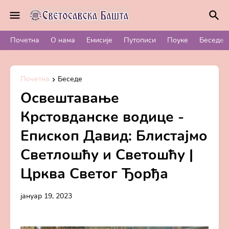
Почетна
О нама
Емисије
Путописи
Поуке
Беседе
Почетна
Беседе
Освештавање
Крстовданске водице -
Епископ Давид: Блистајмо
Светлошћу и Светошћу |
Црква Светог Ђорђа
јануар 19, 2023