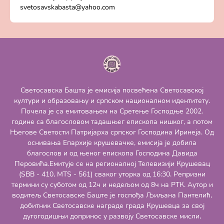
svetosavskabasta@yahoo.com
Светосавска Башта је емисија посвећена Светосавској
култури и образовању и српском националном идентитету.
Почела је са емитовањем на Сретење Господње 2002.
године са благословом тадашњег епископа нишког, а потом
Његове Светости Патријарха српског Господина Иринеја. Од
оснивања Епархије крушевачке, емисија је добила
благослов и од њеног епископа Господина Давида
Перовића.Емитује се на регионалној Телевизији Крушевац
(SBB - 410, MTS - 561) сваког уторка од 16:30. Репризни
термини су суботом од 12ч и недељом од 8ч на РТК. Аутор и
водитељ Светосавске Баште је госпођа Љиљана Пантелић,
добитник Светосавске награде града Крушевца за свој
дугогодишњи допринос у развоју Светосавске мисли,