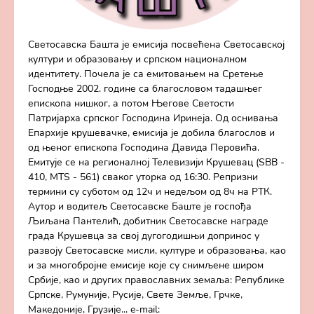
Светосавска Башта је емисија посвећена Светосавској
култури и образовању и српском националном
идентитету. Почела је са емитовањем на Сретење
Господње 2002. године са благословом тадашњег
епископа нишког, а потом Његове Светости
Патријарха српског Господина Иринеја. Од оснивања
Епархије крушевачке, емисија је добила благослов и
од њеног епископа Господина Давида Перовића.
Емитује се на регионалној Телевизији Крушевац (SBB -
410, MTS - 561) сваког уторка од 16:30. Репризни
термини су суботом од 12ч и недељом од 8ч на РТК.
Аутор и водитељ Светосавске Баште је госпођа
Љиљана Пантелић, добитник Светосавске награде
града Крушевца за свој дугогодишњи допринос у
развоју Светосавске мисли, културе и образовања, као
и за многобројне емисије које су снимљене широм
Србије, као и других православних земаља: Републике
Српске, Румуније, Русије, Свете Земље, Грчке,
Македоније, Грузије... e-mail: