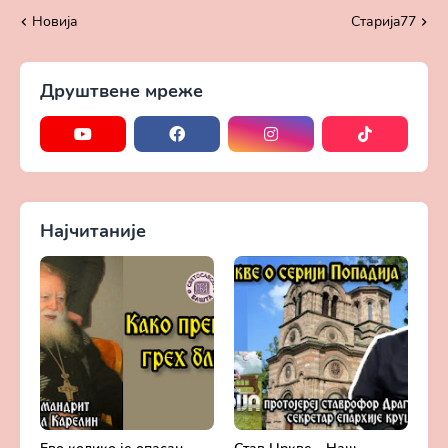
Василија, Бањица
Драгичевић (7. јул
Новија
Старијa77
2024.)
Друштвене мреже
Најчитаније