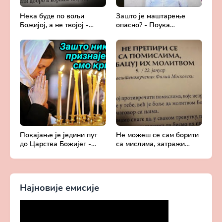
Нека буде по вољи
Зашто је маштарење
Божијој, а не твојој -
опасно? - Поука
Добротољубље за сваки
архимандрита Рафаила
дан
Карелина
Покајање је једини пут
Не можеш се сам борити
до Царства Божијег -
са мислима, затражи
Духовни живот у свету
помоћ од Бога -
без Христа
Добротољубље за сваки
дан
Најновије емисије