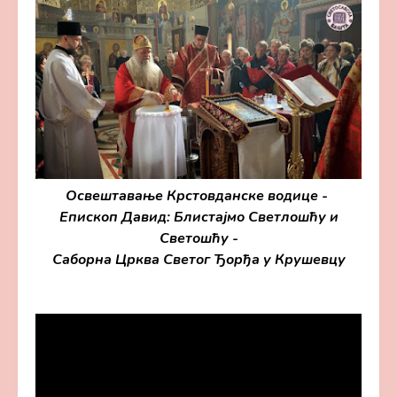
Освештавање Крстовданске водице -
Епископ Давид: Блистајмо Светлошћу и
Светошћу -
Саборна Црква Светог Ђорђа у Крушевцу