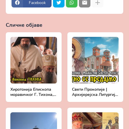
Facebook
Сличне објаве
Прикажи све
Хиротонија Епископа
Свети Прокопије |
моравичког Г. Тихона,
Архијерејска Литургија
викара Патријарха
у манастиру Светог
српског | Храм Светог
Луке у Бошњану |
Саве на Врачару
Епископ Алексеј