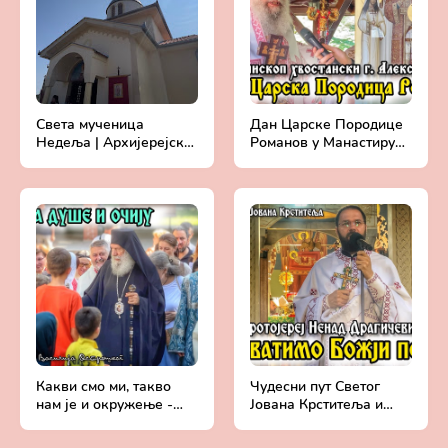
Света мученица
Дан Царске Породице
Недеља | Архијерејска
Романов у Манастиру
Литургија у манастиру
Светог апостола и
Петина | Беседа
јеванђелисте Луке у
митрополита Давида
Бошњану (17.7.2024.)
Какви смо ми, такво
Чудесни пут Светог
нам је и окружење -
Јована Крститеља и
Епископ хвостански
Претече Господњег -
Алексеј | Црква Светог
Протојереј Ненад