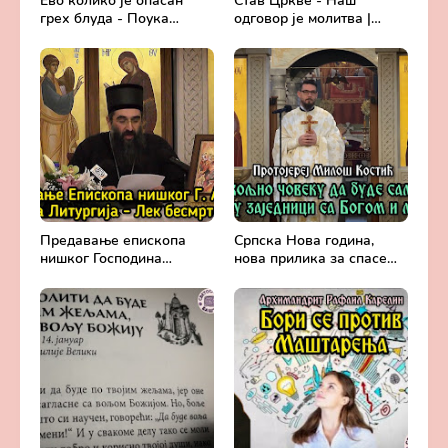
Ево колико је опасан
Став Цркве - Наш
грех блуда - Поука
одговор је молитва |
архимандрита Рафаила
Секретар епархије
Карелина
крушевачке, отац Драги
Вешковац
Предавање епископа
Српска Нова година,
нишког Господина
нова прилика за спасење
Арсенија - Света
и сједињење са Живим
Литургија, лек
Богом - Протојереј
бесмртности -
Милош Костић
Православље и
медицина