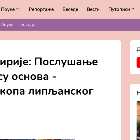
Поуке
Репортаже
Беседе
Вести
Путописи
Поуке
Беседе
Д
ирије: Послушање
су основа -
скопа липљанског
Н