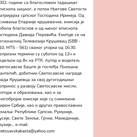
002. године са благословом тадашњег
пископа нишког, а потом Његове Светости
атријарха српског Господина Иринеја. Од
снивања Епархије крушевачке, емисија је
обила благослов и од њеног епископа
осподина Давида Перовића. Емитује се на
егионалној Телевизији Крушевац (SBB -
10, MTS - 561) сваког уторка од 16:30.
епризни термини су суботом од 12ч и
едељом од 8ч на РТК. Аутор и водитељ
ветосавске Баште је госпођа Љиљана
антелић, добитник Светосавске награде
рада Крушевца за свој дугогодишњи
опринос у развоју Светосавске мисли,
ултуре и образовања, као и за
ногобројне емисије које су снимљене
иром Србије, као и других православних
емаља: Републике Српске, Румуније,
усије, Свете Земље, Грчке, Македоније,
рузије... e-mail:
vetosavskabasta@yahoo.com