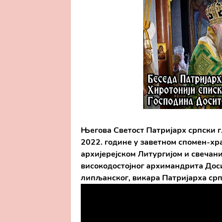
Његова Светост Патријарх српски г.
2022. године у заветном спомен-хра
архијерејском Литургијом и свечани
високодостојног архимандрита Досит
липљанског, викара Патријарха срп