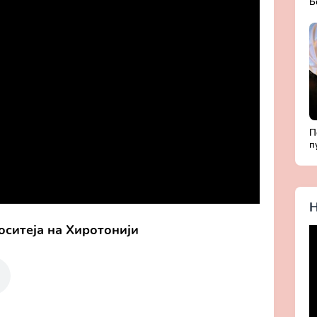
Б
Д
с
П
п
Б
ж
Х
Н
ситеја на Хиротонији