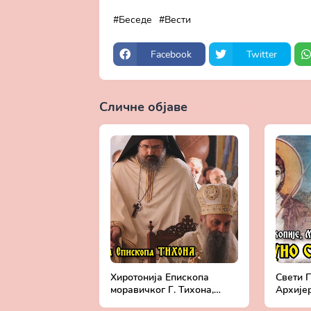
Беседе
Вести
Facebook
Twitter
Сличне објаве
Прикажи све
Хиротонија Епископа
Свети П
моравичког Г. Тихона,
Архијер
викара Патријарха
манасти