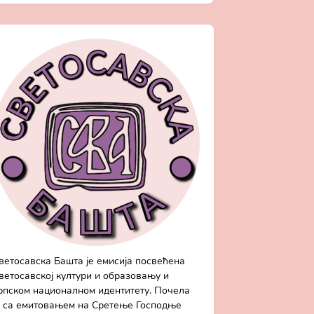
ветосавска Башта је емисија посвећена
ветосавској култури и образовању и
рпском националном идентитету. Почела
е са емитовањем на Сретење Господње