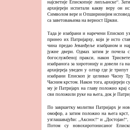
најсветије Епископије липљанске“. Зат
архијереји испитали какву веру он и
Символом вере и Опширинијим исповедањ
са заветовањима на верност Цркви.
Тада је изабрани и наречени Епископ у
принео их Патријарху, који је исто ста
чина предао Јеванђеље изабраном и нар
јужне двери. Одмах затим је почела св
богослужбеној пракси, након Трисвет
изабранога за хиротонију и довели га на
архијереја уведен у олтар где је трипу
изабрани Епископ је целивао Часну Тр
Часним крстом. Након тога, архијереји с
му је Патријарх на главу положио крај 
сви положили руке на њега, док је Патр
По завршетку молитви Патријарх је нов
омофор, а затим положио на њега крст, 
узглашавајући: „Аксиос!“ и „Достојан!“,
Потом су новохиротонисаног Еписк