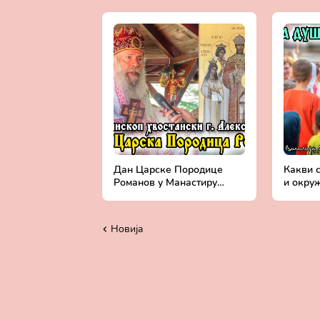
српског | Храм Светог Саве
Бошњан
на Врачару
Алексе
Дан Царске Породице
Какви с
Романов у Манастиру
и окру
Светог апостола и
хвостан
јеванђелисте Луке у
Црква С
Бошњану (17.7.2024.)
Бањиц
Новија