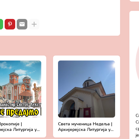
С
С
рокопије |
Света мученица Недеља |
с
ејска Литургија у
Архијерејска Литургија у
ј
ру Светог Луке у
манастиру Петина | Беседа