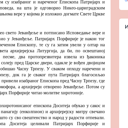
им су изабраног и нареченог Епископа Патријарх и
споведа, на шта је одговорио Никео-цариградским
има вере у којима је изложио догмате Свете Цркве
И
зео свето Јеванђеље и потписано Исповедање вере и
вио у Јеванђеље. Патријарх Порфирије је након тог
еченом Епископу, те су га затим увели у олтар на
ета архијерејска Литургија, да би, по освештаној
е песме, два протопрезвитера извела из ђаконика
 солеју пред Царске двери, одакле је вођен двојицом
т обишао Часну Трпезу. У сваком опходу наречени и
пезу, док га је сваког пута Патријарх благосиљао
у привели изабраног Епископа пред Часну Трпезу, где
омофора, а архијереји отворено Јеванђеље. Потом су
ијарх Порфирије читао молитве хиротоније.
охиротонисаног епископа Доситеја обукао у сакос и
панагију (енколпион) и архијерејску митру свечано
 што су сво свештенство и народ у радости отпевали.
опа Доситеја целивали Патријарх Порфирије и