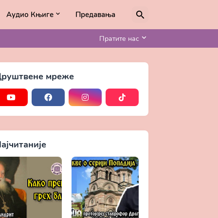
Аудио Књиге
Предавања
Пратите нас
руштвене мреже
ајчитаније