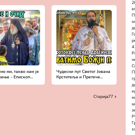
у | Епископ
митрополита Давида
2
ј
е
П
о
д
Г
р
4
Р
н
С
мо ми, такво нам је
Чудесни пут Светог Јована
П
жење - Епископ
Крститеља и Претече
г
ски Алексеј |
Господњег - Протојереј
д
ветог Василија,
Ненад Драгичевић (7. јул
к
а
2024.)
Старијa77
м
ш
з
Р
Г
s