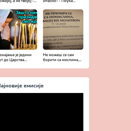
ожијој, а не твојој -
опасно? - Поука
обротољубље за
архимандрита
ваки дан
Рафаила Карелина
окајање је једини
Не можеш се сам
ут до Царства
борити са мислима,
ожијег - Духовни
затражи помоћ од
ивот у свету без
Бога -
риста
Добротољубље за
сваки дан
ајновије емисије