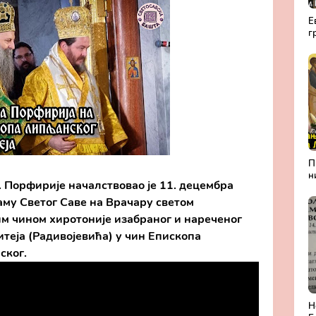
Е
г
а
Р
П
н
 Порфирије началствовао је 11. децембра 
А
Л
му Светог Саве на Врачару светом 
б
м чином хиротоније изабраног и нареченог 
П
еја (Радивојевића) у чин Епископа 
м
ског.
Н