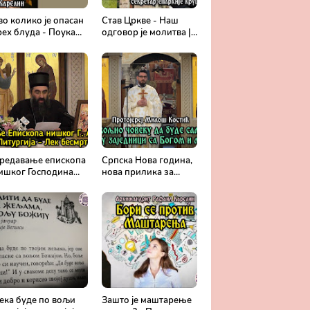
во колико је опасан
Став Цркве - Наш
рех блуда - Поука
одговор је молитва |
рхимандрита
Секретар епархије
афаила Карелина
крушевачке, отац
Драги Вешковац
редавање епископа
Српска Нова година,
ишког Господина
нова прилика за
рсенија - Света
спасење и сједињење
итургија, лек
са Живим Богом -
есмртности -
Протојереј Милош
равославље и
Костић
едицина
ека буде по вољи
Зашто је маштарење