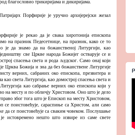
народ благословио трикиријама и дикиријама.
 Патријарх Порфирије је уручио архијерејски жезал
рфирије је рекао да је свака хиротонија епископа
мо на празник Педесетнице, на празник, како се то
 је да знамо да на божанственој Литургији, као
једништву све Цркве народа Божијег остварује се и
трој спасења света и рода људског. Само онај који
а је Црква Божија и зна да без божанствене Литургије
Р
исту верних, сабраних око епископа, презвитера и
а као света Литургија, као домострој спасења света и
 Литургија као сабрање верних око епископа који у
во на месту и по обличју Христовом. Оно што је дело
управо због тога што је Епископ на месту Христовом,
оп се поистовећује, сараспиње са Христом, али само
же да се поистовећује са сваким човеком. Послушање
 је истовремено нешто што извире из саме свете