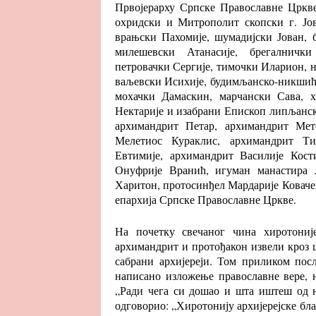
Првојерарху Српске Православне Цркв
охридски и Митрополит скопски г. Јов
врањски Пахомије, шумадијски Јован, б
милешевски Атанасије, брегалнички
петровачки Сергије, тимочки Иларион, 
ваљевски Исихије, будимљанско-никшићк
мохачки Дамаскин, марчански Сава, х
Нектарије и изабрани Епископ липљанск
архимандрит Петар, архимандрит Мет
Мелетиос Кураклис, архимандрит Ти
Евтимије, архимандрит Василије Кост
Онуфрије Вранић, игуман манастира 
Харитон, протосинђел Мардарије Ковачев
епархија Српске Православне Цркве.
На почетку свечаног чина хиротониј
архимандрит и протођакон извели кроз ца
сабрани архијереји. Том приликом пос
написано изложење православне вере, 
„Ради чега си дошао и шта иштеш од н
одговорио: „Хиротонију архијерејске бл