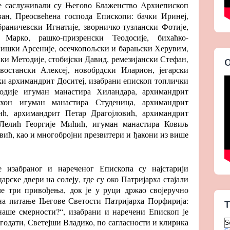
е саслуживали су Његово Блаженство Архиепископ
ан, Преосвећена господа Епископи: бачки Иринеј,
раничевски Игнатије, зворничко-тузлански Фотије,
 Марко, рашко-призренски Теодосије, бихаћко-
нишки Арсеније, осечкопољски и барањски Херувим,
и Методије, стобијски Давид, ремезијански Стефан,
О
востански Алексеј, новобрдски Иларион, јегарски
и архимандрит Доситеј, изабрани епископ топлички
одије игуман манастира Хиландара, архимандрит
хон игуман манастира Студеница, архимандрит
ић, архимандрит Петар Драгојловић, архимандрит
Лелић Георгије Мићић, игуман манастира Ковиљ
ић, као и многобројни презвитери и ђакони из више
е изабраног и нареченог Епископа су најстарији
рске двери на солеју, где су око Патријарха стајали
ле три привођења, док је у руци држао својеручно
на питање Његове Светости Патријарха Порфирија:
T
аше смерности?“, изабрани и наречени Епископ је
агодати, Светејши Владико, по сагласности и клирика