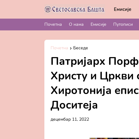
Емисије
Почетна
О нама
Емисије
Путописи
Почетна
Беседе
Патријарх Порф
Христу и Цркви 
Хиротонија епи
Доситеја
децембар 11, 2022