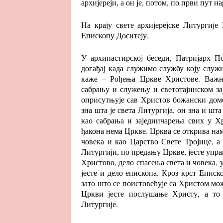
архијереји, а он је, потом, по први пут 
На крају свете архијерејске Литургије
Епископу Доситеју.
У архипастирској беседи, Патријарх По
догађај када служимо службу коју служи
каже – Рођења Цркве Христове. Важно
сабрању и служењу и светотајинском за
оприсутњује сав Христов божански домос
зна шта је света Литургија, он зна и шт
као сабрања и заједничарења свих у Хр
ђакона нема Цркве. Црква се открива нам
човека и као Царство Свете Тројице, а
Литургији, по предању Цркве, јесте упра
Христово, дело спасења света и човека, 
јесте и дело епископа. Кроз крст Еписк
зато што се поистовећује са Христом мо
Цркви јесте послушање Христу, а то
Литургије.