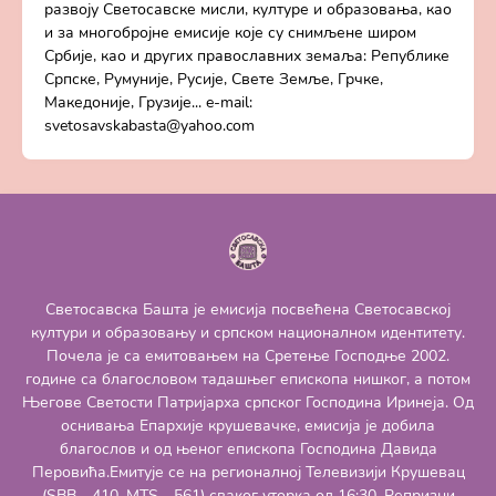
развоју Светосавске мисли, културе и образовања, као
и за многобројне емисије које су снимљене широм
Србије, као и других православних земаља: Републике
Српске, Румуније, Русије, Свете Земље, Грчке,
Македоније, Грузије... e-mail:
svetosavskabasta@yahoo.com
Светосавска Башта је емисија посвећена Светосавској
култури и образовању и српском националном идентитету.
Почела је са емитовањем на Сретење Господње 2002.
године са благословом тадашњег епископа нишког, а потом
Његове Светости Патријарха српског Господина Иринеја. Од
оснивања Епархије крушевачке, емисија је добила
благослов и од њеног епископа Господина Давида
Перовића.Емитује се на регионалној Телевизији Крушевац
(SBB - 410, MTS - 561) сваког уторка од 16:30. Репризни