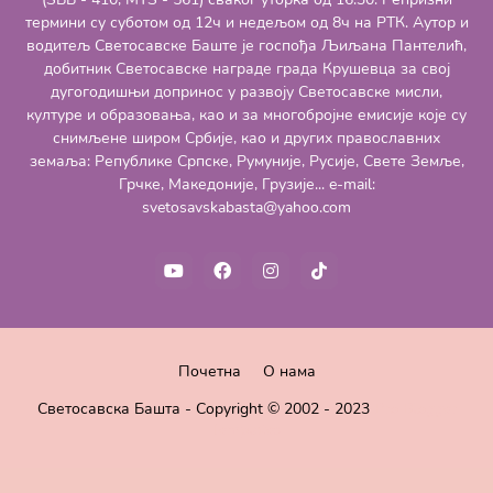
термини су суботом од 12ч и недељом од 8ч на РТК. Аутор и
водитељ Светосавске Баште је госпођа Љиљана Пантелић,
добитник Светосавске награде града Крушевца за свој
дугогодишњи допринос у развоју Светосавске мисли,
културе и образовања, као и за многобројне емисије које су
снимљене широм Србије, као и других православних
земаља: Републике Српске, Румуније, Русије, Свете Земље,
Грчке, Македоније, Грузије... e-mail:
svetosavskabasta@yahoo.com
Почетна
О нама
Светосавска Башта - Copyright © 2002 - 2023
Pro Blogger
Templates