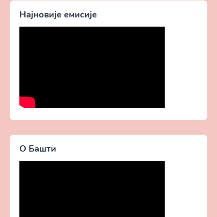
Најновије емисије
О Башти