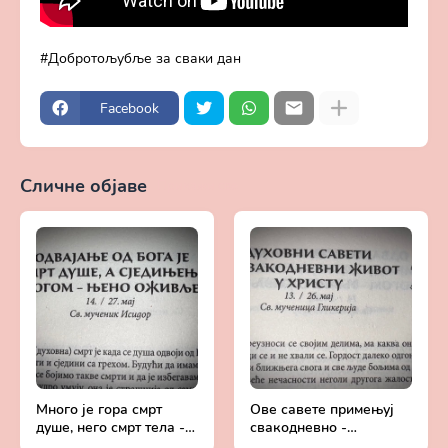
Добротољубље за сваки дан
Facebook
Сличне објаве
Прикажи све
Много је гора смрт
Ове савете примењуј
душе, него смрт тела -
свакодневно -
Добротољубље за
Добротољубље за