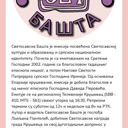
Светосавска Башта је емисија посвећена Светосавској
култури и образовању и српском националном
идентитету. Почела је са емитовањем на Сретење
Господње 2002. године са благословом тадашњег
епископа нишког, а потом Његове Светости
Патријарха српског Господина Иринеја. Од оснивања
Епархије крушевачке, емисија је добила благослов и
од њеног епископа Господина Давида Перовића.
Емитује се на регионалној Телевизији Крушевац (SBB -
410, MTS - 561) сваког уторка од 16:30. Репризни
термини су суботом од 12ч и недељом од 8ч на РТК.
Аутор и водитељ Светосавске Баште је госпођа
Љиљана Пантелић, добитник Светосавске награде
града Крушевца за свој дугогодишњи допринос у