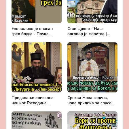
Ево колико је опасан
Став Цркве - Наш
грех блуда - Поука
одговор је молитва |
архимандрита Рафаила
Секретар епархије
Карелина
крушевачке, отац Драги
Вешковац
Предавање епископа
Српска Нова година,
нишког Господина
нова прилика за спасење
Арсенија - Света
и сједињење са Живим
Литургија, лек
Богом - Протојереј
бесмртности -
Милош Костић
Православље и
медицина