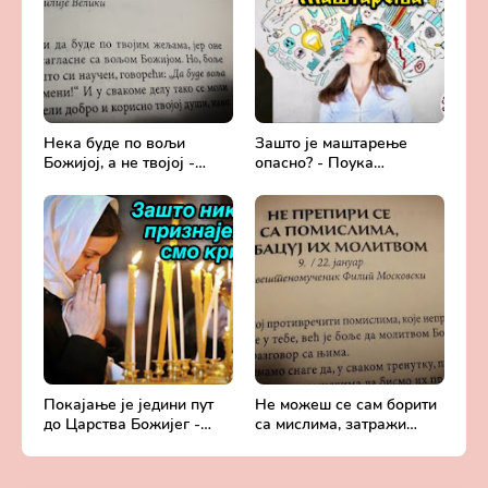
Нека буде по вољи
Зашто је маштарење
Божијој, а не твојој -
опасно? - Поука
Добротољубље за сваки
архимандрита Рафаила
дан
Карелина
Покајање је једини пут
Не можеш се сам борити
до Царства Божијег -
са мислима, затражи
Духовни живот у свету
помоћ од Бога -
без Христа
Добротољубље за сваки
дан