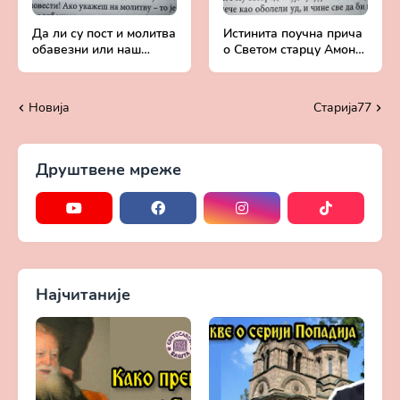
Да ли су пост и молитва
Истинита поучна прича
обавезни или наш
о Светом старцу Амону
избор - Добротољубље
- Добротољубље за
за сваки дан
сваки дан
Новија
Старијa77
Друштвене мреже
Најчитаније