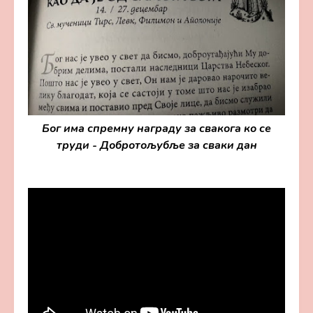
Бог има спремну награду за свакога ко се
труди - Добротољубље за сваки дан