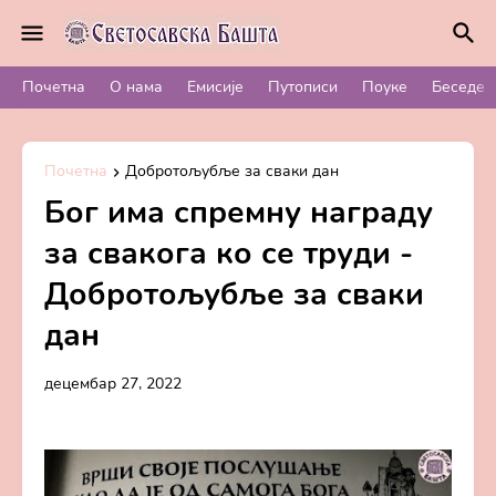
Почетна
О нама
Емисије
Путописи
Поуке
Беседе
Почетна
Добротољубље за сваки дан
Бог има спремну награду
за свакога ко се труди -
Добротољубље за сваки
дан
децембар 27, 2022