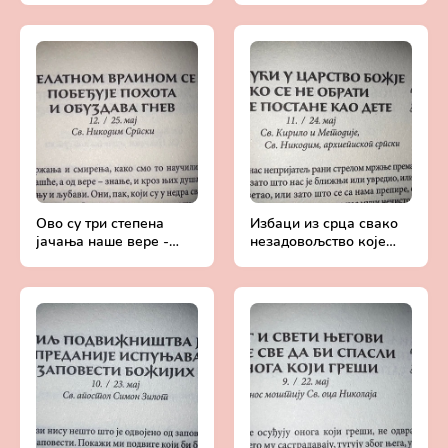
сваки дан
сваки дан
Ово су три степена
Избаци из срца свако
јачања наше вере -
незадовољство које
Добротољубље за
имаш према ближњем -
сваки дан
Добротољубље за
сваки дан