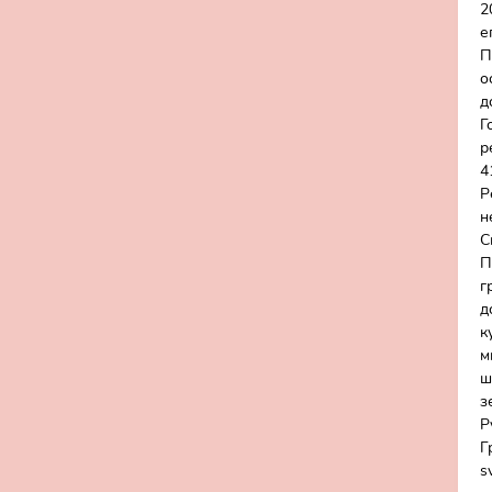
2
е
П
о
д
Г
р
4
Р
н
С
П
г
д
к
м
ш
з
Р
Г
s