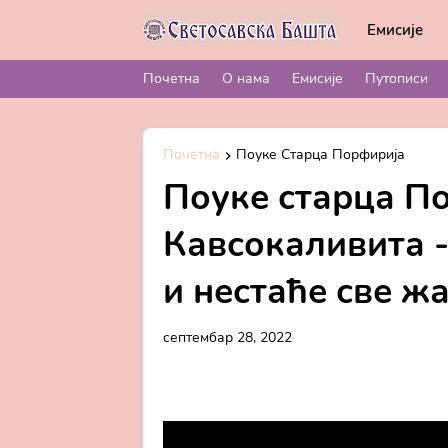
Емисије
Почетна
О нама
Емисије
Путописи
Почетна
Поуке Старца Порфирија
Поуке старца П
Кавсокаливита -
и нестаће све ж
септембар 28, 2022