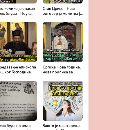
во колико је опасан
Став Цркве - Наш
рех блуда - Поука
одговор је молитва |
рхимандрита
Секретар епархије
афаила Карелина
крушевачке, отац
Драги Вешковац
редавање епископа
Српска Нова година,
ишког Господина
нова прилика за
рсенија - Света
спасење и сједињење
итургија, лек
са Живим Богом -
есмртности -
Протојереј Милош
равославље и
Костић
едицина
ека буде по вољи
Зашто је маштарење