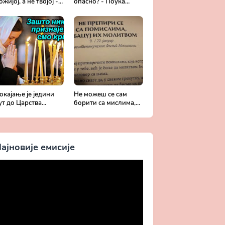
ожијој, а не твојој -
опасно? - Поука
обротољубље за
архимандрита
ваки дан
Рафаила Карелина
окајање је једини
Не можеш се сам
ут до Царства
борити са мислима,
ожијег - Духовни
затражи помоћ од
ивот у свету без
Бога -
риста
Добротољубље за
сваки дан
ајновије емисије