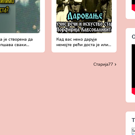
О
 је створена да
Кад вас неко дарује
епшава сваки
немојте рећи доста је или
к - Поуке старца
тражити још - Поуке
ија Кавсокаливита
старца Порфирија
Кавсокаливита
Старијa77
T