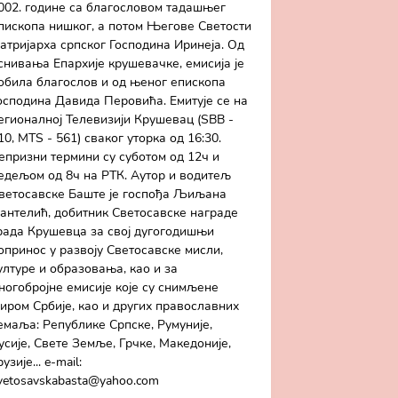
002. године са благословом тадашњег
пископа нишког, а потом Његове Светости
атријарха српског Господина Иринеја. Од
снивања Епархије крушевачке, емисија је
обила благослов и од њеног епископа
осподина Давида Перовића. Емитује се на
егионалној Телевизији Крушевац (SBB -
10, MTS - 561) сваког уторка од 16:30.
епризни термини су суботом од 12ч и
едељом од 8ч на РТК. Аутор и водитељ
ветосавске Баште је госпођа Љиљана
антелић, добитник Светосавске награде
рада Крушевца за свој дугогодишњи
опринос у развоју Светосавске мисли,
ултуре и образовања, као и за
ногобројне емисије које су снимљене
иром Србије, као и других православних
емаља: Републике Српске, Румуније,
усије, Свете Земље, Грчке, Македоније,
рузије... e-mail:
vetosavskabasta@yahoo.com