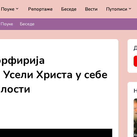
Поуке
Репортаже
Беседе
Вести
Путописи
Поуке
Беседе
Д
орфирија
 Усели Христа у себе
алости
Н