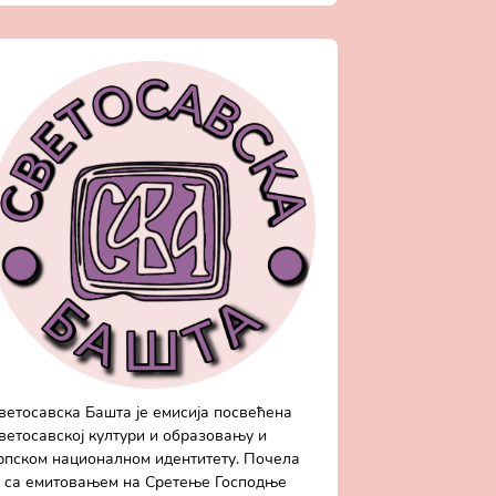
ветосавска Башта је емисија посвећена
ветосавској култури и образовању и
рпском националном идентитету. Почела
е са емитовањем на Сретење Господње