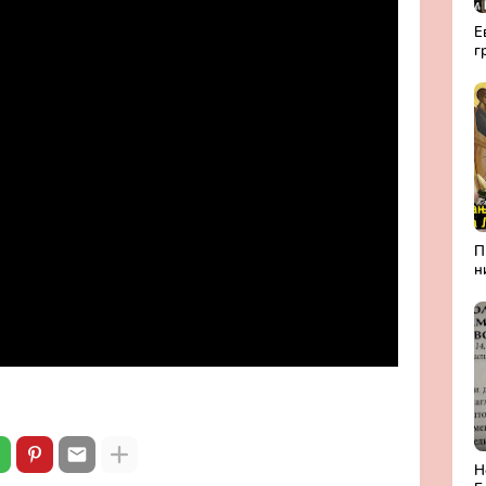
Е
г
а
Р
П
н
А
Л
б
П
м
Н