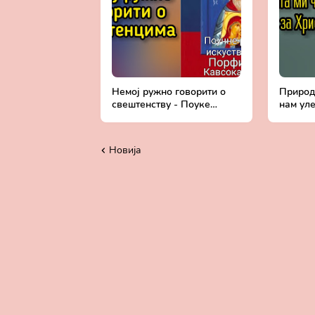
Немој ружно говорити о
Природа
свештенству - Поуке
нам ул
старца Порфирија
тренута
Кавсокаливита
Порфир
Новија