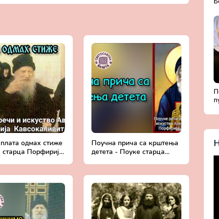
Б
Д
с
П
п
Б
ж
Х
Н
 плата одмах стиже
Поучна прича са крштења
е старца Порфирија
детета - Поуке старца
аливита
Порфирија Кавсокаливита