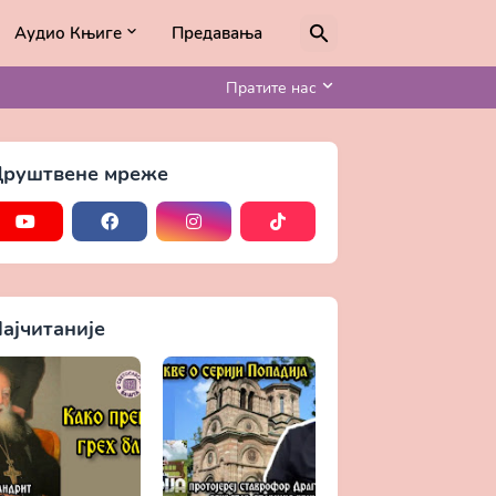
Аудио Књиге
Предавања
Пратите нас
руштвене мреже
ајчитаније