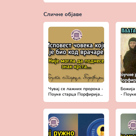
Сличне објаве
Прикажи све
Чувај се лажних пророка -
Божија
Поуке старца Порфирија
- Поук
Кавсокаливита
Кавсок