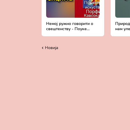
Немој ружно говорити о
Природа
свештенству - Поуке
нам ул
старца Порфирија
тренута
Кавсокаливита
Порфир
Новија