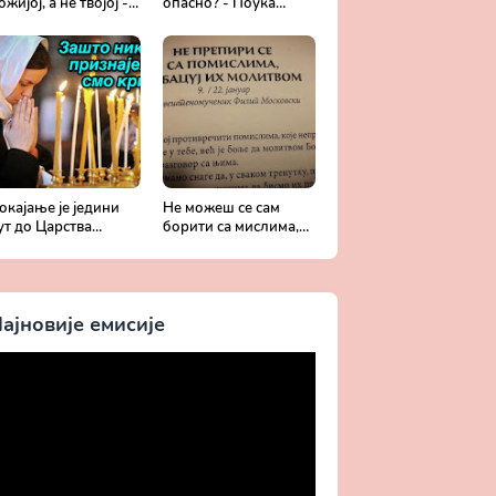
ожијој, а не твојој -
опасно? - Поука
обротољубље за
архимандрита
ваки дан
Рафаила Карелина
окајање је једини
Не можеш се сам
ут до Царства
борити са мислима,
ожијег - Духовни
затражи помоћ од
ивот у свету без
Бога -
риста
Добротољубље за
сваки дан
ајновије емисије