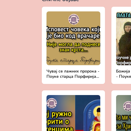
Чувај се лажних пророка -
Божија
Поуке старца Порфирија
- Поук
Кавсокаливита
Кавсок