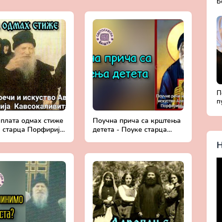
Б
Д
с
П
п
Б
ж
 плата одмах стиже
Поучна прича са крштења
Х
е старца Порфирија
детета - Поуке старца
аливита
Порфирија Кавсокаливита
Н