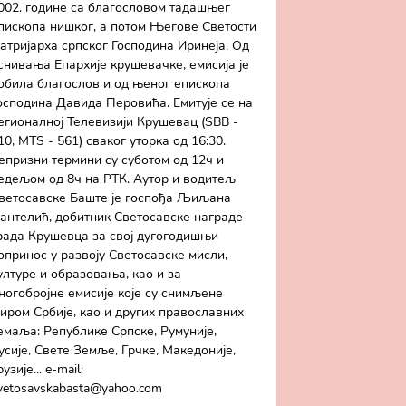
002. године са благословом тадашњег
пископа нишког, а потом Његове Светости
атријарха српског Господина Иринеја. Од
снивања Епархије крушевачке, емисија је
обила благослов и од њеног епископа
осподина Давида Перовића. Емитује се на
егионалној Телевизији Крушевац (SBB -
10, MTS - 561) сваког уторка од 16:30.
епризни термини су суботом од 12ч и
едељом од 8ч на РТК. Аутор и водитељ
ветосавске Баште је госпођа Љиљана
антелић, добитник Светосавске награде
рада Крушевца за свој дугогодишњи
опринос у развоју Светосавске мисли,
ултуре и образовања, као и за
ногобројне емисије које су снимљене
иром Србије, као и других православних
емаља: Републике Српске, Румуније,
усије, Свете Земље, Грчке, Македоније,
рузије... e-mail:
vetosavskabasta@yahoo.com