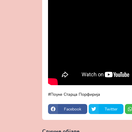
Поуке Старца Порфирија
Facebook
Twitter
Сличне објаве
Прикажи све