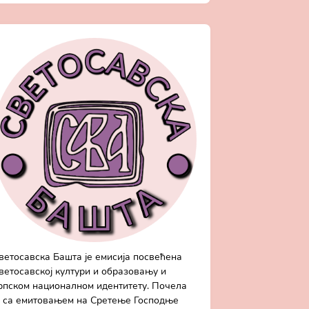
ветосавска Башта је емисија посвећена
ветосавској култури и образовању и
рпском националном идентитету. Почела
е са емитовањем на Сретење Господње