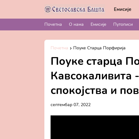
Емисије
Почетна
О нама
Емисије
Путописи
Почетна
Поуке Старца Порфирија
Поуке старца П
Кавсокаливита 
спокојства и по
септембар 07, 2022