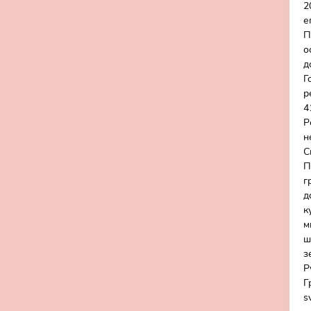
2
е
П
о
д
Г
р
4
Р
н
С
П
г
д
к
м
ш
з
Р
Г
s