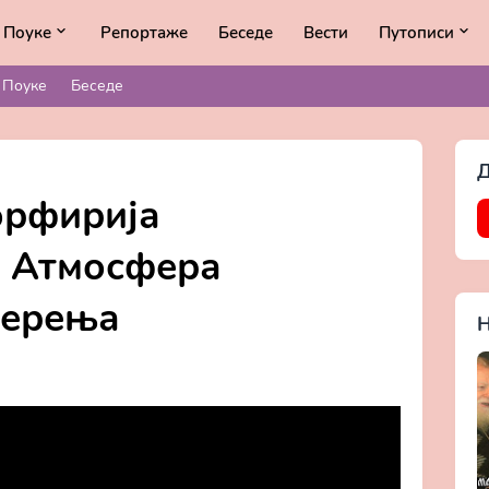
Поуке
Репортаже
Беседе
Вести
Путописи
Поуке
Беседе
Д
орфирија
- Атмосфера
верења
Н