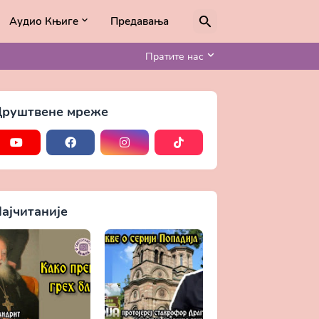
Аудио Књиге
Предавања
Пратите нас
руштвене мреже
ајчитаније