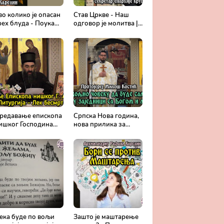
во колико је опасан
Став Цркве - Наш
рех блуда - Поука
одговор је молитва |
рхимандрита
Секретар епархије
афаила Карелина
крушевачке, отац
Драги Вешковац
редавање епископа
Српска Нова година,
ишког Господина
нова прилика за
рсенија - Света
спасење и сједињење
итургија, лек
са Живим Богом -
есмртности -
Протојереј Милош
равославље и
Костић
едицина
ека буде по вољи
Зашто је маштарење