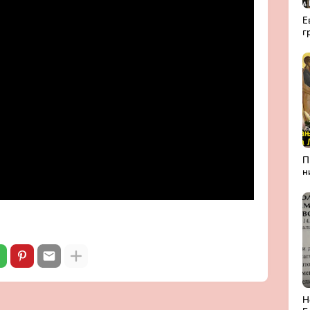
Е
г
а
Р
П
н
А
Л
б
П
м
Н