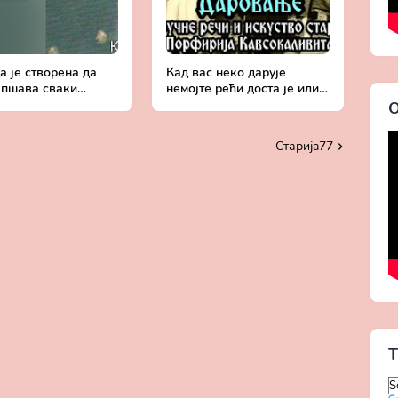
 је створена да
Кад вас неко дарује
епшава сваки
немојте рећи доста је или
к - Поуке старца
тражити још - Поуке
О
ија Кавсокаливита
старца Порфирија
Кавсокаливита
Старијa77
T