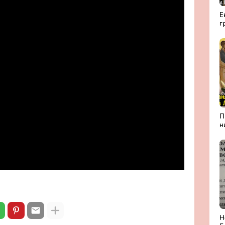
Е
г
а
Р
П
н
А
Л
б
П
м
Н