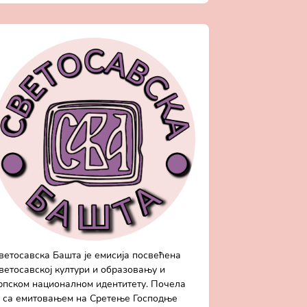
ветосавска Башта је емисија посвећена
ветосавској култури и образовању и
рпском националном идентитету. Почела
е са емитовањем на Сретење Господње