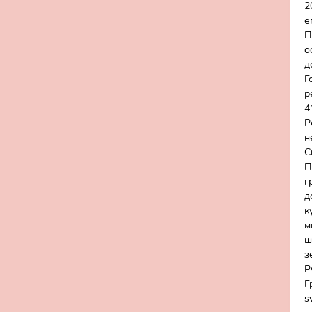
2
е
П
о
д
Г
р
4
Р
н
С
П
г
д
к
м
ш
з
Р
Г
s