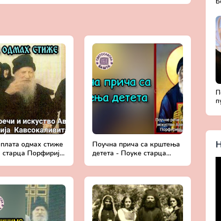
Б
Д
с
П
п
Б
ж
Х
Н
 плата одмах стиже
Поучна прича са крштења
е старца Порфирија
детета - Поуке старца
аливита
Порфирија Кавсокаливита