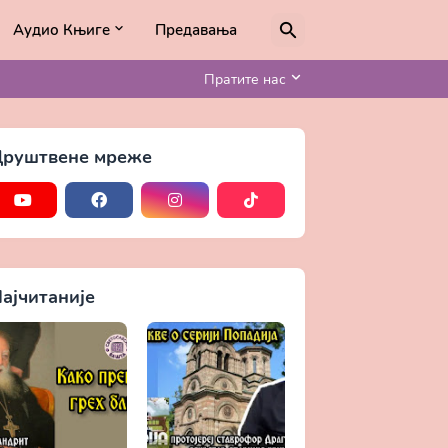
Аудио Књиге
Предавања
Пратите нас
руштвене мреже
ајчитаније