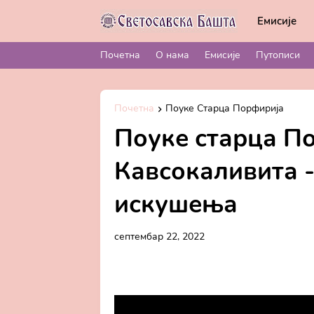
Емисије
Почетна
О нама
Емисије
Путописи
Почетна
Поуке Старца Порфирија
Поуке старца П
Кавсокаливита -
искушења
септембар 22, 2022