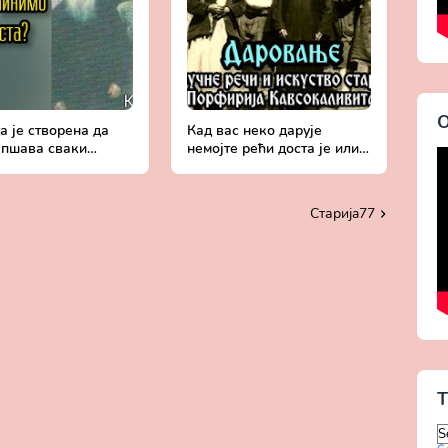
О
 је створена да
Кад вас неко дарује
епшава сваки
немојте рећи доста је или
к - Поуке старца
тражити још - Поуке
ија Кавсокаливита
старца Порфирија
Кавсокаливита
Старијa77
T