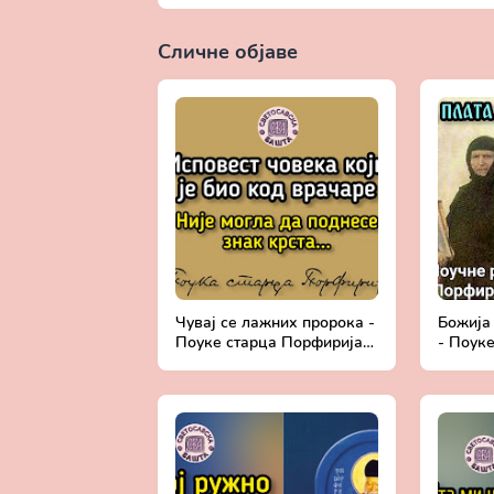
Сличне објаве
Прикажи све
Чувај се лажних пророка -
Божија
Поуке старца Порфирија
- Поук
Кавсокаливита
Кавсок