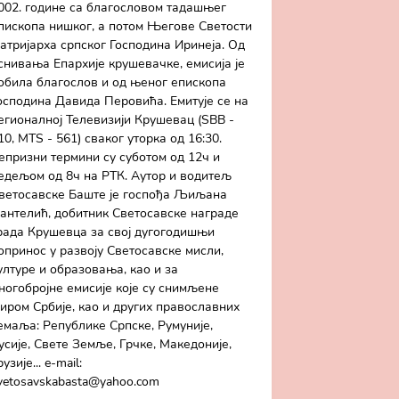
002. године са благословом тадашњег
пископа нишког, а потом Његове Светости
атријарха српског Господина Иринеја. Од
снивања Епархије крушевачке, емисија је
обила благослов и од њеног епископа
осподина Давида Перовића. Емитује се на
егионалној Телевизији Крушевац (SBB -
10, MTS - 561) сваког уторка од 16:30.
епризни термини су суботом од 12ч и
едељом од 8ч на РТК. Аутор и водитељ
ветосавске Баште је госпођа Љиљана
антелић, добитник Светосавске награде
рада Крушевца за свој дугогодишњи
опринос у развоју Светосавске мисли,
ултуре и образовања, као и за
ногобројне емисије које су снимљене
иром Србије, као и других православних
емаља: Републике Српске, Румуније,
усије, Свете Земље, Грчке, Македоније,
рузије... e-mail:
vetosavskabasta@yahoo.com