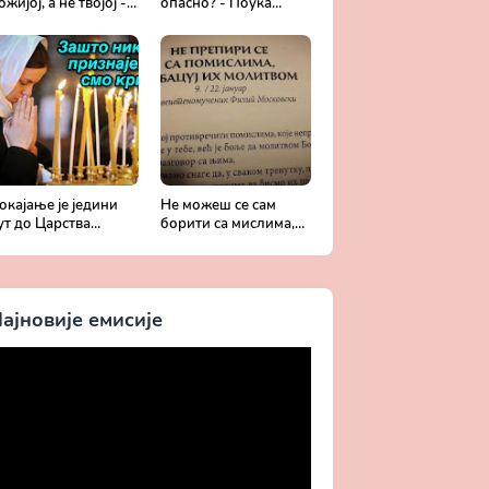
ожијој, а не твојој -
опасно? - Поука
обротољубље за
архимандрита
ваки дан
Рафаила Карелина
окајање је једини
Не можеш се сам
ут до Царства
борити са мислима,
ожијег - Духовни
затражи помоћ од
ивот у свету без
Бога -
риста
Добротољубље за
сваки дан
ајновије емисије