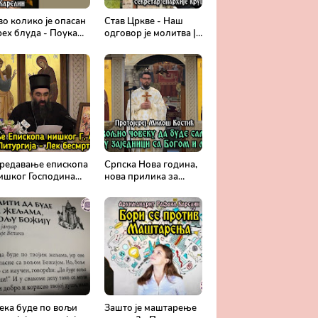
во колико је опасан
Став Цркве - Наш
рех блуда - Поука
одговор је молитва |
рхимандрита
Секретар епархије
афаила Карелина
крушевачке, отац
Драги Вешковац
редавање епископа
Српска Нова година,
ишког Господина
нова прилика за
рсенија - Света
спасење и сједињење
итургија, лек
са Живим Богом -
есмртности -
Протојереј Милош
равославље и
Костић
едицина
ека буде по вољи
Зашто је маштарење