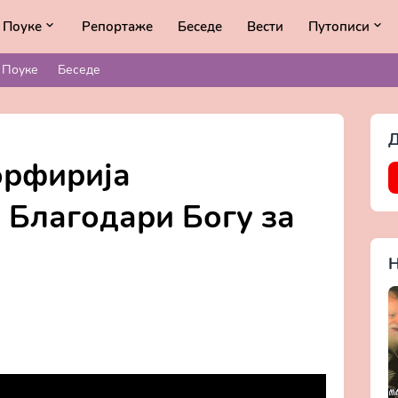
Поуке
Репортаже
Беседе
Вести
Путописи
Поуке
Беседе
Д
орфирија
 Благодари Богу за
Н