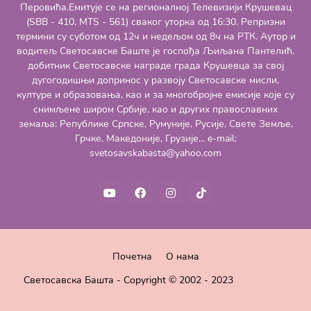
Перовића.Емитује се на регионалној Телевизији Крушевац
(SBB - 410, MTS - 561) сваког уторка од 16:30. Репризни
термини су суботом од 12ч и недељом од 8ч на РТК. Аутор и
водитељ Светосавске Баште је госпођа Љиљана Пантелић,
добитник Светосавске награде града Крушевца за свој
дугогодишњи допринос у развоју Светосавске мисли,
културе и образовања, као и за многобројне емисије које су
снимљене широм Србије, као и других православних
земаља: Републике Српске, Румуније, Русије, Свете Земље,
Грчке, Македоније, Грузије... e-mail:
svetosavskabasta@yahoo.com
Почетна
О нама
Светосавска Башта - Copyright © 2002 - 2023
Pro Blogger
Templates