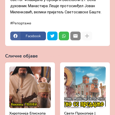
духовник Манастира Лешје протосинђел Јован 
Миленковић, велики пријатељ Светосавске Баште.
Репортаже
Facebook
Сличне објаве
Прикажи све
Хиротонија Епископа
Свети Прокопије |