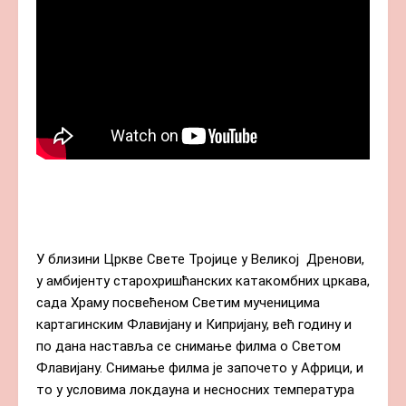
У близини Цркве Свете Тројице у Великој  Дренови, 
у амбијенту старохришћанских катакомбних цркава, 
сада Храму посвећеном Светим мученицима 
картагинским Флавијану и Кипријану, већ годину и 
по дана наставља се снимање филма о Светом 
Флавијану. Снимање филма је започето у Африци, и 
то у условима локдауна и несносних температура 