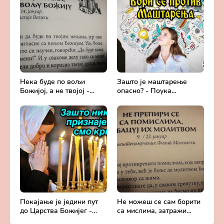
Православље и
медицина
Нека буде по вољи
Зашто је маштарење
Божијој, а не твојој -
опасно? - Поука
Добротољубље за сваки
архимандрита Рафаила
дан
Карелина
Покајање је једини пут
Не можеш се сам борити
до Царства Божијег -
са мислима, затражи
Духовни живот у свету
помоћ од Бога -