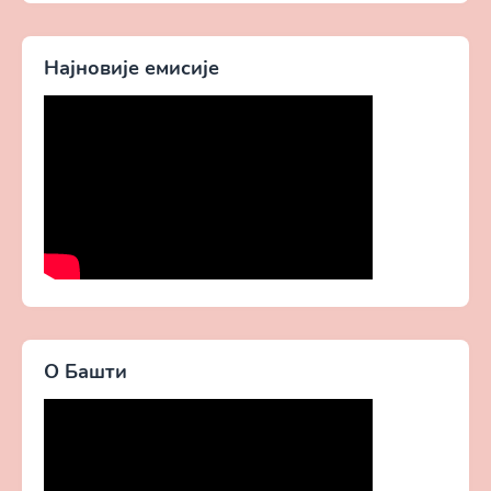
без Христа
Добротољубље за сваки
дан
Најновије емисије
О Башти