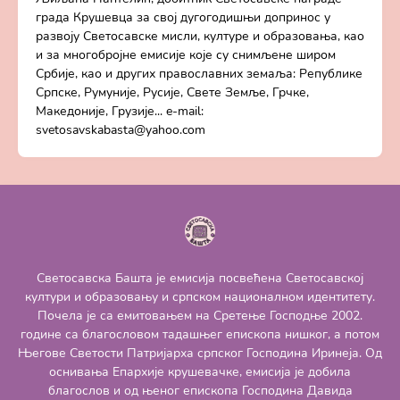
града Крушевца за свој дугогодишњи допринос у
развоју Светосавске мисли, културе и образовања, као
и за многобројне емисије које су снимљене широм
Србије, као и других православних земаља: Републике
Српске, Румуније, Русије, Свете Земље, Грчке,
Македоније, Грузије... e-mail:
svetosavskabasta@yahoo.com
Светосавска Башта је емисија посвећена Светосавској
култури и образовању и српском националном идентитету.
Почела је са емитовањем на Сретење Господње 2002.
године са благословом тадашњег епископа нишког, а потом
Његове Светости Патријарха српског Господина Иринеја. Од
оснивања Епархије крушевачке, емисија је добила
благослов и од њеног епископа Господина Давида