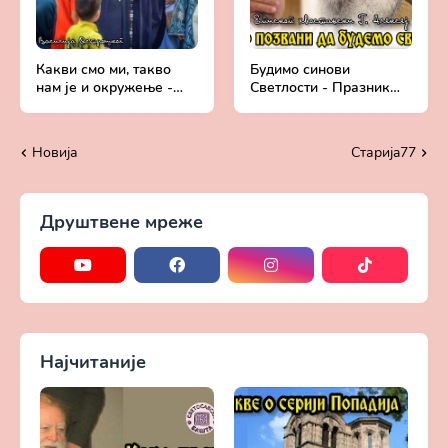
Какви смо ми, такво
Будимо синови
нам је и окружење -
Светлости - Празник
Епископ хвостански
Светог Јована
Алексеј | Црква Светог
Крститеља у цркви на
Василија, Бањица
Петловом брду |
Новија
Старијa77
Епископ Алексеј
Друштвене мреже
Најчитаније