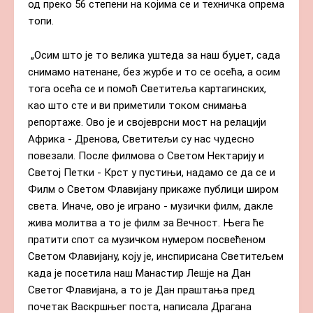
од преко 56 степени на којима се и техничка опрема 
топи.
 „Осим што је то велика уштеда за наш буџет, сада 
снимамо натенане, без журбе и то се осећа, а осим 
тога осећа се и помоћ Светитеља картагинских, 
као што сте и ви приметили током снимања 
репортаже. Ово је и својеврсни мост на релацији 
Африка - Дренова, Светитељи су нас чудесно 
повезали. После филмова о Светом Нектарију и 
Светој Петки - Крст у пустињи, надамо се да се и 
Филм о Светом Флавијану прикаже публици широм 
света. Иначе, ово је играно - музички филм, дакле 
жива молитва а то је филм за Вечност. Њега ће 
пратити спот са музичком нумером посвећеном 
Светом Флавијану, коју је, инспирисана Светитељем 
када је посетила наш Манастир Лешје на Дан 
Светог Флавијана, а то је Дан праштања пред 
почетак Васкршњег поста, написала Драгана 