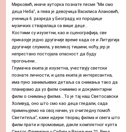
Мирковић, иначе ауторка познате песме "Ми смо 
деца Неба", а пева је девојчица Василиса Алановић, 
ученица 6. разреда у Београду, из породице 
музичких стваралаца са више деце...

Костими су изузетни, као и сценографија, све 
приказује једно другачије време када се и Литургија 
другачије служила, у великој тишини, ноћу, јер је 
непрестано постојала опасност да буду 
прогоњени...

Глумачка екипа је изузетна, учествују светски 
познате личности, и цела екипа је интересантна, 
има пуно занимљивих детаља са снимања тако да 
планирамо да уз филм снимимо и документарни 
филм о снимању филма....То је тај наш Светосавски 
Холивуд, оно што смо као деца гледали, сада 
примењујемо на свој начин, уз очигледну помоћ 
Светитеља“, каже идејни творац филма и свега што 
филм прати и промовише, дакле комплетног култа 
Светог Флавијана у Србији и Васељени 21. Века 