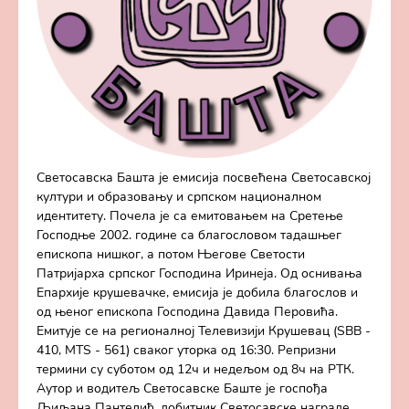
Светосавска Башта је емисија посвећена Светосавској
култури и образовању и српском националном
идентитету. Почела је са емитовањем на Сретење
Господње 2002. године са благословом тадашњег
епископа нишког, а потом Његове Светости
Патријарха српског Господина Иринеја. Од оснивања
Епархије крушевачке, емисија је добила благослов и
од њеног епископа Господина Давида Перовића.
Емитује се на регионалној Телевизији Крушевац (SBB -
410, MTS - 561) сваког уторка од 16:30. Репризни
термини су суботом од 12ч и недељом од 8ч на РТК.
Аутор и водитељ Светосавске Баште је госпођа
Љиљана Пантелић, добитник Светосавске награде