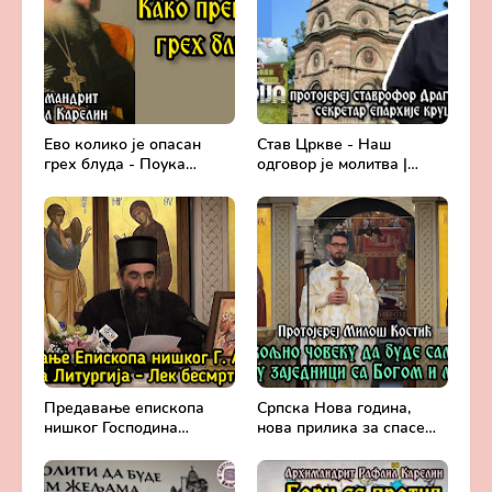
Ево колико је опасан
Став Цркве - Наш
грех блуда - Поука
одговор је молитва |
архимандрита Рафаила
Секретар епархије
Карелина
крушевачке, отац Драги
Вешковац
Предавање епископа
Српска Нова година,
нишког Господина
нова прилика за спасење
Арсенија - Света
и сједињење са Живим
Литургија, лек
Богом - Протојереј
бесмртности -
Милош Костић