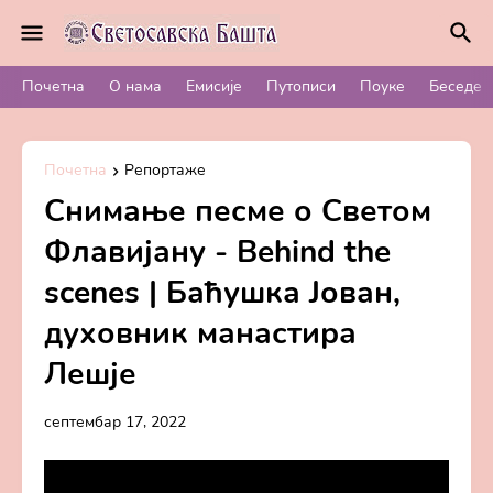
Почетна
О нама
Емисије
Путописи
Поуке
Беседе
Почетна
Репортаже
Снимање песме о Светом
Флавијану - Behind the
scenes | Баћушка Јован,
духовник манастира
Лешје
септембар 17, 2022