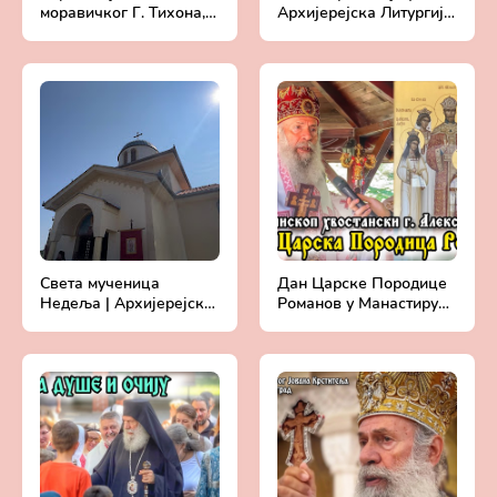
моравичког Г. Тихона,
Архијерејска Литургија
викара Патријарха
у манастиру Светог
српског | Храм Светог
Луке у Бошњану |
Саве на Врачару
Епископ Алексеј
Света мученица
Дан Царске Породице
Недеља | Архијерејска
Романов у Манастиру
Литургија у манастиру
Светог апостола и
Петина | Беседа
јеванђелисте Луке у
митрополита Давида
Бошњану (17.7.2024.)